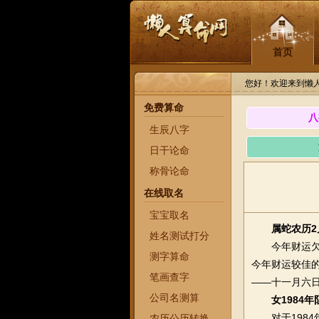
首页
您好！欢迎来到懒
免费算命
八
生辰八字
日干论命
称骨论命
在线取名
宝宝取名
属蛇农历2
姓名测试打分
今年财运欠佳
测字算命
今年财运较佳
笔画查字
——十一月六
公司名测算
女1984
对于1984
农历公历转换