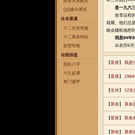
年二月四日—
姓名关系配对
是一九六
QQ缘分测试
改变运程的1
生肖星座
炫耀。他们总
十二生肖性格
能会随机地想
十二星座特征
我是84年
从农历6月份
血型性格
在线排盘
【
星座
】
我是
四柱八字
六壬起课
【
星座
】
19
奇门遁甲
【
生肖
】
12生
【
算命
】
算命
【
星座
】
双鱼
【
算命
】
算命