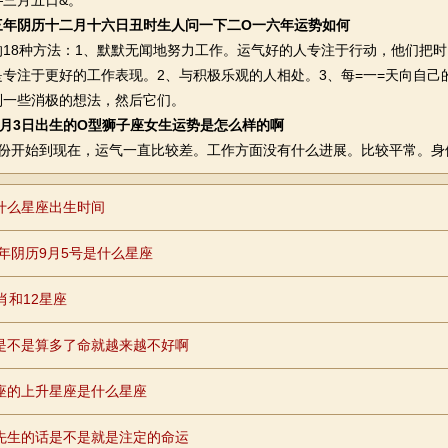
—三月五日&。
三年阴历十二月十六日丑时生人问一下二O一六年运势如何
8种方法：1、默默无闻地努力工作。运气好的人专注于行动，他们把时
是专注于更好的工作表现。2、与积极乐观的人相处。3、每=一=天向自
到一些消极的想法，然后它们。
8月3日出生的O型狮子座女生运势是怎么样的啊
开始到现在，运气一直比较差。工作方面没有什么进展。比较平常。身
什么星座出生时间
84年阴历9月5号是什么星座
肖和12星座
是不是算多了命就越来越不好啊
座的上升星座是什么星座
先生的话是不是就是注定的命运