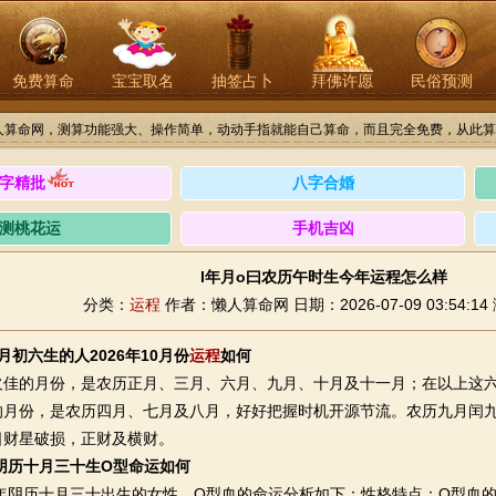
免费算命
宝宝取名
抽签占卜
拜佛许愿
民俗预测
人算命网，测算功能强大、操作简单，动动手指就能自己算命，而且完全免费，从此算
字精批
八字合婚
测桃花运
手机吉凶
l年月o曰农历午时生今年运程怎么样
分类：
运程
作者：懒人算命网
日期：2026-07-09 03:54:14
月初六生的人2026年10月份
运程
如何
的月份，是农历正月、三月、六月、九月、十月及十一月；在以上这六
的月份，是农历四月、七月及八月，好好把握时机开源节流。农历九月闰
日财星破损，正财及横财。
年阴历十月三十生O型命运如何
年阴历十月三十出生的女性，O型血的命运分析如下：性格特点：O型血