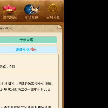
情侣速配
生肖星座
在线排盘
命不求人！
十年大运
测终生运
浏览：412
个月期间，理财必须加倍小心谨慎。
九月甲戌月西历二O一四年十月八日
的人通常具有坚定的意志力和领导能