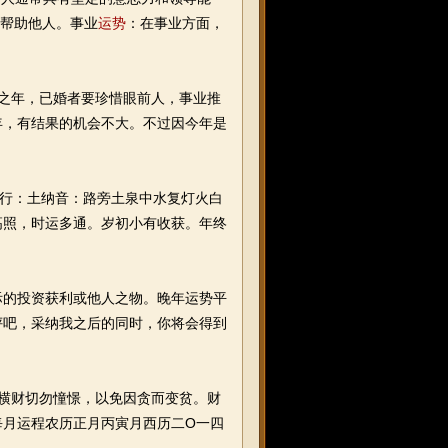
意帮助他人。事业
运势
：在事业方面，
破之年，已婚者要珍惜眼前人，事业推
年，有结果的机会不大。不过因今年是
五行：土纳音：路旁土泉中水复灯火白
高照，时运多通。岁初小有收获。年终
的投资获利或他人之物。晚年运势平
评吧，采纳我之后的同时，你将会得到
。横财切勿憧憬，以免因贪而变贫。财
每月运程农历正月丙寅月西历二O一四