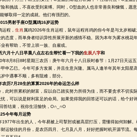
冒险和挑战，不喜欢受到束缚。同时，O型血的人也非常善良和慷慨，愿
常能够取得一定的成就。他们有强烈的。
31015男射手座O型属鸡16岁运势
鸡运程，
生肖
属鸡2026年生肖运程，鼠年运程肖鸡的你今年是与太岁相
业的态度，而单身者结识异性所展开新的感情不稳。因为本年为雾水桃花
事业有帮助，不管上班一族、自雇或。
农历六月十八日早晨八点左右生帮忙看一下我的
生辰八字
和
年8月8日8时星期三农历：庚午年六月十八日辰时春节：1月27日天运
午甲申乙巳。今年可多方发展，并且生意兴隆。属马人逢羊年其年太阳星
然岁中遇事不顺，多有阻难，部分。
7年农历7月28生的算算2026年的命运怎么样
此时所累积的财富，应以自己踏实努力所得为佳，而不要贪求不切实际
无忧，可以说是财利富足的命局。如果觉得我的回答还可以的话，给个好
回答结束，祝你生活愉快，O∩_∩O
7525今年每月运势
年1977年出生的人，今年易被上司掣肘或被高层打压，需懂得如何卸解
年财运较佳的月份，是农历四月、七月及八月，好好把握时机开源节流。