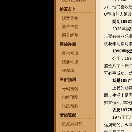
力，他们喜欢
抽签占卜
O型血的人通
观音灵签
阴历199
关帝神签
2026年属
周公解梦
上要有敬业乐
桃花年间接对
拜佛许愿
1990年
拜佛祈愿
公历：1990
我要许愿
腊金八字：庚
许愿墙
可有事成功。
民俗预测
我是198
上扬的趋势，
号码吉凶
顺，生活丰足
指纹预测
财富值5，本次
眼跳预测
农历197
情侣速配
1977丁巳
星座对对配
运属蛇的。今