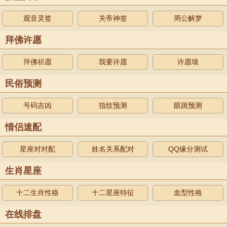
观音灵签
关帝神签
周公解梦
拜佛许愿
拜佛祈愿
我要许愿
许愿墙
民俗预测
号码吉凶
指纹预测
眼跳预测
情侣速配
星座对对配
姓名关系配对
QQ缘分测试
生肖星座
十二生肖性格
十二星座特征
血型性格
在线排盘