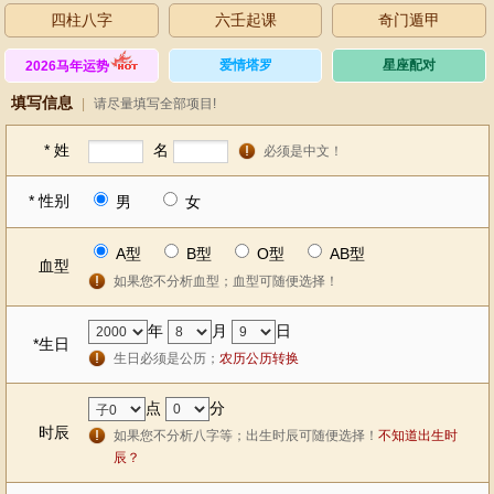
四柱八字
六壬起课
奇门遁甲
爱情塔罗
星座配对
2026马年运势
填写信息
|
请尽量填写全部项目!
*
姓
名
必须是中文！
*
性别
男
女
A型
B型
O型
AB型
血型
如果您不分析血型；血型可随便选择！
年
月
日
*
生日
生日必须是公历；
农历公历转换
点
分
时辰
如果您不分析八字等；出生时辰可随便选择！
不知道出生时
辰？