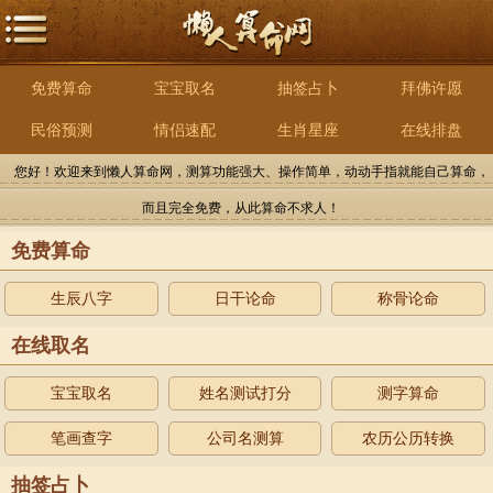
免费算命
宝宝取名
抽签占卜
拜佛许愿
民俗预测
情侣速配
生肖星座
在线排盘
您好！欢迎来到懒人算命网，测算功能强大、操作简单，动动手指就能自己算命，
而且完全免费，从此算命不求人！
免费算命
生辰八字
日干论命
称骨论命
在线取名
宝宝取名
姓名测试打分
测字算命
笔画查字
公司名测算
农历公历转换
抽签占卜