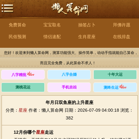
免费算命
宝宝取名
抽签占卜
拜佛许愿
民俗预测
情侣速配
生肖星座
在线排盘
您好！欢迎来到懒人算命网，测算功能强大、操作简单，动动手指就能自己算命，
而且完全免费，从此算命不求人！
八字合婚
十年大运
八字精批
测桃花运
手机吉凶
测终生运
年月日双鱼座的上升星座
分类：
星座
作者：懒人算命网
日期：2026-07-09 04:00:18
浏览：
382
12月份哪个
星座
走运