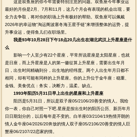
这是双鱼座的你今年需要特别注意的问题。双鱼座今年事业运
最好的月份是2月、7月和11月，这几个月会有表现的机会出现，要
全力去争取，将对你的职场上升有极好的帮助。双鱼座可以佩戴
2026年的幸运物“淘运阁波塞冬海王星手链”来增强整体的运势，提
升事业运，使得鱼儿们在职场里。
我是93年10月28日下午18点20几出生在湖北武汉上升星座是什
么
影响一个人至少有22个星座，平常所说星座是太阳星座，也就
是日座，而上升星座是人的第一徽征算上升星座，需要出生年月
日，出生时间精确到分，出生地的经纬度。两个人出生年月日都不
相同，却有可能有同样的上升星座。你的上升位于金牛座：稳重、
金钱、美食优点：务实，决断力，温柔。缺点。
1993年阳历5月31日早上出生的星座和上升星座
阳历是5月31日，所以是双子座05/2106/20善变的情人。我给
你一表，你自己对照一下吧.星座是按出生时的阳历公历、新历年月
日日期划分的，以后每年是不变的。白羊座03/2104/19热情开朗的
情人金牛座04/2026/20奔放的情人双子座05/2106/20善变的情人巨
蟹座06/2107/22恋家的情。