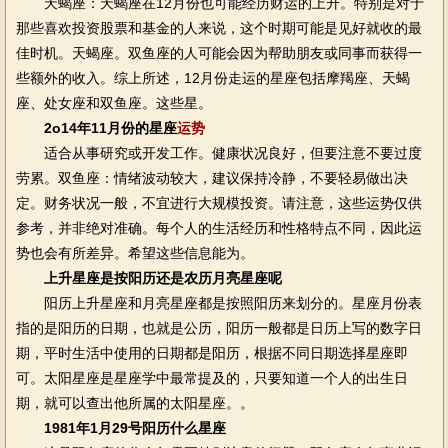
天蝎座：天蝎座在12月份也可能经历财运的上升。特别是对于
那些喜欢投资股票和基金的人来说，这个时期可能是见好就收的最
佳时机。天蝎座。双鱼座的人可能会因为帮助朋友或同事而获得一
些额外的收入。综上所述，12月份走运的星座包括摩羯座、天蝎
座、处女座和双鱼座。这些星。
2o14年11月份的星座
运势
适合从事研究或开发工作。健康状况良好，但要注意不要过度
劳累。双鱼座：情绪波动较大，建议保持冷静，不要轻易做出决
定。财务状况一般，不宜进行大规模投资。请注意，这些运势仅供
参考，并非绝对准确。每个人的生活经历和性格特点不同，因此运
势也会有所差异。希望这些信息能为。
上升星座是按阳历还是农历月亮星座呢
阳历上升星座和月亮星座都是按照阳历来划分的。星座月份表
指的是阳历的日期，也就是公历，阳历一般都是日历上写的数字日
期，平时生活中使用的日期都是阳历，根据不同日期选择星座即
可。太阳星座是星座学中最常提及的，只要知道一个人的出生日
期，就可以查出他所属的太阳星座。。
1981年1月29号阳历什么星座