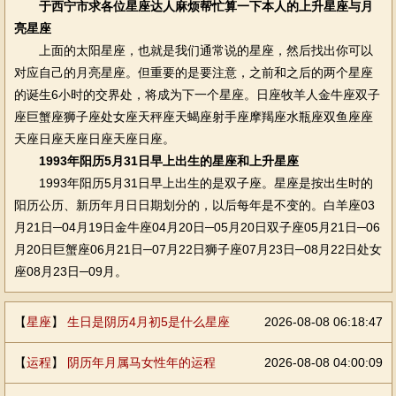
于西宁市求各位星座达人麻烦帮忙算一下本人的上升星座与月
亮星座
上面的太阳星座，也就是我们通常说的星座，然后找出你可以
对应自己的月亮星座。但重要的是要注意，之前和之后的两个星座
的诞生6小时的交界处，将成为下一个星座。日座牧羊人金牛座双子
座巨蟹座狮子座处女座天秤座天蝎座射手座摩羯座水瓶座双鱼座座
天座日座天座日座天座日座。
1993年阳历5月31日早上出生的星座和上升星座
1993年阳历5月31日早上出生的是双子座。星座是按出生时的
阳历公历、新历年月日日期划分的，以后每年是不变的。白羊座03
月21日─04月19日金牛座04月20日─05月20日双子座05月21日─06
月20日巨蟹座06月21日─07月22日狮子座07月23日─08月22日处女
座08月23日─09月。
【
星座
】
生日是阴历4月初5是什么星座
2026-08-08 06:18:47
【
运程
】
阴历年月属马女性年的运程
2026-08-08 04:00:09