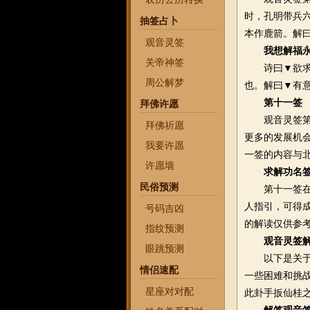
时，孔明带兵
抽签占卜
本作鹿箭。解
观音灵签
我想解福
关帝神签
诗曰▼欲求胜
周公解梦
也。解曰▼有
第十一签
拜佛许愿
观音灵签第十
拜佛祈愿
更多的发展机
我要许愿
一签的内容与
许愿墙
求解功名
民俗预测
第十一签在不
人指引，可得
号码吉凶
的解读仅供参
指纹预测
观音灵签
眼跳预测
以下是关于观
情侣速配
一些困难和挑战
星座对对配
此卦手扳仙桂