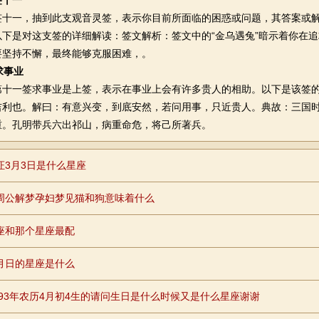
签十一
一，抽到此支观音灵签，表示你目前所面临的困惑或问题，其答案或解
以下是对这支签的详细解读：签文解析：签文中的“金乌遇兔”暗示着你在
要坚持不懈，最终能够克服困难，。
求事业
一签求事业是上签，表示在事业上会有许多贵人的相助。以下是该签的
吉利也。解曰：有意兴变，到底安然，若问用事，只近贵人。典故：三国
重。孔明带兵六出祁山，病重命危，将己所著兵。
证3月3日是什么星座
周公解梦孕妇梦见猫和狗意味着什么
座和那个星座最配
月日的星座是什么
2693年农历4月初4生的请问生日是什么时候又是什么星座谢谢