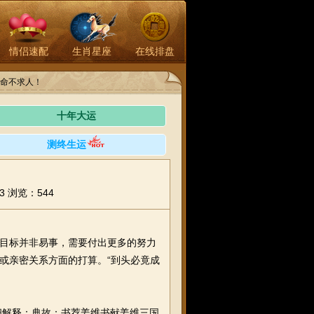
情侣速配
生肖星座
在线排盘
命不求人！
十年大运
测终生运
3
浏览：544
目标并非易事，需要付出更多的努力
或亲密关系方面的打算。“到头必竟成
解释：典故：书荐姜维书献姜维三国