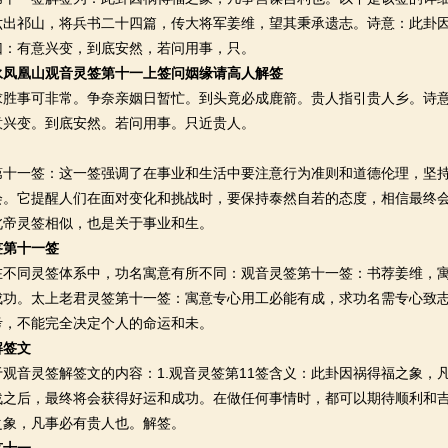
六出祁山，将兵书二十四篇，传大将军姜维，望其秉承遗志。诗意：此卦
曰：有意兴变，到底安然，若问用事，只。
永凤凰山观音灵签第十一上签问姻缘请高人解签
事可非常。争奈亲姻日暂忙。到头竟必成鹿箭。贵人指引贵人乡。诗意
意兴变。到底安然。若问用事。只近贵人。
一签：这一签强调了在事业和生活中要注意行为准则和道德伦理，坚持
会。它提醒人们在面对变化和挑战时，要保持泰然自若的态度，相信最终
北帝灵签相似，也是关于事业和生。
签第十一签
同灵签体系中，功名寓意有所不同：观音灵签第十一签：书荐姜维，寓
成功。太上老君灵签第十一签：寓意专心用工必能有成，求功名需专心致
考，不能完全决定个人的命运和未。
解签文
音灵签解签文的内容：1.观音灵签第11签含义：此卦因祸得福之象，
之后，最终将会获得好运和成功。在做任何事情时，都可以期待顺利和吉祥
之象，凡事必有贵人也。解签。