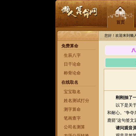
首页
您好！欢迎来到懒
免费算命
八
生辰八字
日干论命
称骨论命
在线取名
宝宝取名
刚刚抽了
姓名测试打分
以下是关于观
测字算命
和耐心。“争夺
笔画查字
鹿箭”这句签文
公司名测算
请问观音
观音灵签第十
农历公历转换