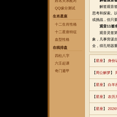
解签观音
姓名关系配对
解签观音签十
QQ缘分测试
思考和探索。
生肖星座
或挑战，但只
十二生肖性格
观音11签
十二星座特征
观音灵签第十
象，凡事营谋
血型性格
全，得孔明器
在线排盘
四柱八字
【
星座
】
身份
六壬起课
奇门遁甲
【
周公解梦
】
【
星座
】
白羊
【
星座
】
农历
【
星座
】
20