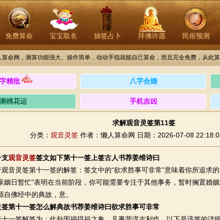
免费算命
宝宝取名
抽签占卜
拜佛许愿
民俗预测
人算命网，测算功能强大、操作简单，动动手指就能自己算命，而且完全免费，从此算
字精批
八字合婚
测桃花运
手机吉凶
求解观音灵签第11签
分类：
观音灵签
作者：懒人算命网
日期：2026-07-08 22:18:0
一支
观音灵签
签文如下第十一签上签古人书荐姜维诗曰
音灵签第十一签的解签：签文中的“欲求胜事可非常”意味着你所追求的
亲姻日暂忙”表明在当前阶段，你可能需要专注于其他事务，暂时搁置婚姻
源自佛经中的典故，意。
灵签第十一签怎么解典故书荐姜维诗曰欲求胜事可非常
一签解签为：此卦因祸得福之象，凡事营谋吉利也。以下是该签的详细