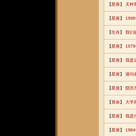
【
星座
】
天秤
【
星座
】
19
【
生肖
】
我们
【
星座
】
19
【
星座
】
我是
【
星座
】
请问
【
星座
】
阴历
【
算命
】
大学
【
星座
】
我是
【
星座
】
19