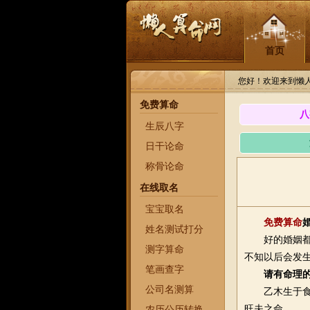
首页
您好！欢迎来到懒
免费算命
八
生辰八字
日干论命
称骨论命
在线取名
宝宝取名
免费
算命
姓名测试打分
好的婚姻都是
测字算命
不知以后会发
笔画查字
请有命理
公司名测算
乙木生于食神
旺夫之命。
农历公历转换