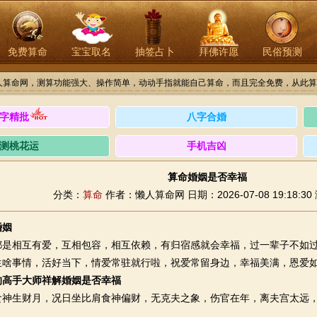
免费算命
宝宝取名
抽签占卜
拜佛许愿
民俗预测
人算命网，测算功能强大、操作简单，动动手指就能自己算命，而且完全免费，从此算
字精批
八字合婚
测桃花运
手机吉凶
算命婚姻是否幸福
分类：
算命
作者：懒人算命网
日期：2026-07-08 19:18:30
婚姻
相互有爱，互相包容，相互依赖，有归宿感就会幸福，过一辈子不如过
生啥事情，活好当下，情爱常驻就行啦，祝爱常留身边，幸福美满，恩爱
的高手大师祥解婚姻是否幸福
生财月，况日坐比肩食神偏财，无克夫之象，伤官在年，离夫宫太远，