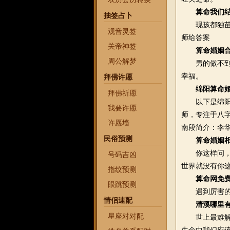
算命我们
抽签占卜
现孩都独苗家
观音灵签
师给答案
关帝神签
算命婚姻
周公解梦
男的做不到一
幸福。
拜佛许愿
绵阳算命
拜佛祈愿
以下是绵阳的
我要许愿
师，专注于八
许愿墙
南段简介：李
民俗预测
算命婚姻
你这样问，这
号码吉凶
世界就没有你
指纹预测
算命网免费
眼跳预测
遇到厉害的师
情侣速配
清溪哪里
星座对对配
世上最难解的