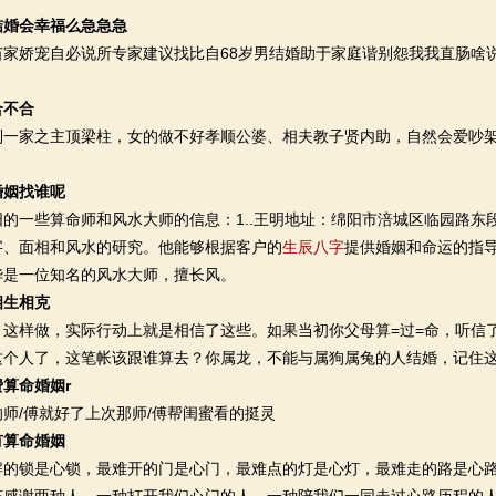
结婚会幸福么急急急
娇宠自必说所专家建议找比自68岁男结婚助于家庭谐别怨我我直肠啥
合不合
家之主顶梁柱，女的做不好孝顺公婆、相夫教子贤内助，自然会爱吵架
婚姻找谁呢
一些算命师和风水大师的信息：1..王明地址：绵阳市涪城区临园路东
字、面相和风水的研究。他能够根据客户的
生辰八字
提供婚姻和命运的指导
华是一位知名的风水大师，擅长风。
相生相克
样做，实际行动上就是相信了这些。如果当初你父母算=过=命，听信
这个人了，这笔帐该跟谁算去？你属龙，不能与属狗属兔的人结婚，记住
算命婚姻r
/傅就好了上次那师/傅帮闺蜜看的挺灵
有算命婚姻
锁是心锁，最难开的门是心门，最难点的灯是心灯，最难走的路是心路