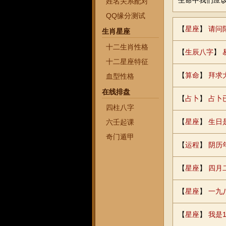
生命中我们应
姓名关系配对
QQ缘分测试
【
星座
】
请问
生肖星座
十二生肖性格
【
生辰八字
】
十二星座特征
【
算命
】
拜求
血型性格
在线排盘
【
占卜
】
占卜
四柱八字
【
星座
】
生日
六壬起课
奇门遁甲
【
运程
】
阴历
【
星座
】
四月
【
星座
】
一九
【
星座
】
我是