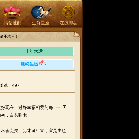
情侣速配
生肖星座
在线排盘
命不求人！
十年大运
测终生运
浏览：497
好现在，过好幸福相爱的每=一=天，
如初，白头到老
不会克夫，另才可生官，官是夫也。