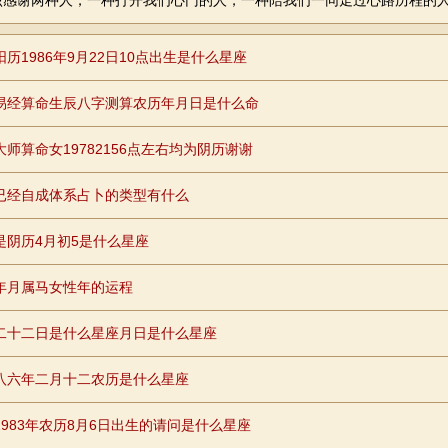
该感谢两种人，一种打开我们心门的人，一种陪我们一同走过心路历程的
阳历1986年9月22日10点出生是什么星座
易经算命生辰八字测算农历年月日是什么命
大师算命女19782156点左右均为阴历谢谢
已经自成体系占卜的类型有什么
是阴历4月初5是什么星座
年月属马女性年的运程
二十二日是什么星座月日是什么星座
八六年二月十二农历是什么星座
1983年农历8月6日出生的请问是什么星座