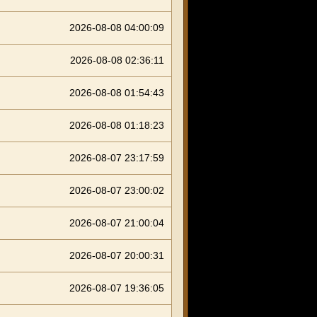
2026-08-08 04:00:09
2026-08-08 02:36:11
2026-08-08 01:54:43
2026-08-08 01:18:23
2026-08-07 23:17:59
2026-08-07 23:00:02
2026-08-07 21:00:04
2026-08-07 20:00:31
2026-08-07 19:36:05