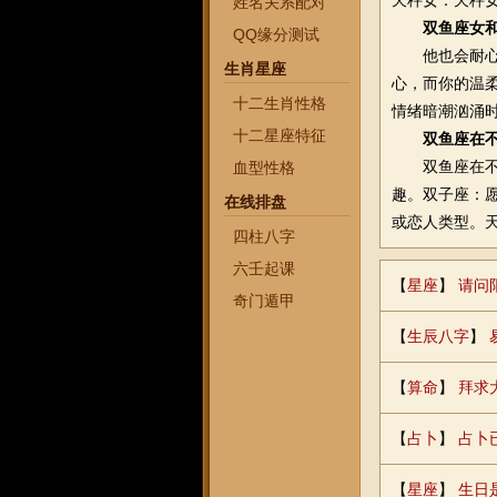
天秤女：天秤
姓名关系配对
双鱼座女
QQ缘分测试
他也会耐心的
生肖星座
心，而你的温柔
十二生肖性格
情绪暗潮汹涌
十二星座特征
双鱼座在
双鱼座在不同
血型性格
趣。双子座：
在线排盘
或恋人类型。
四柱八字
六壬起课
【
星座
】
请问
奇门遁甲
【
生辰八字
】
【
算命
】
拜求
【
占卜
】
占卜
【
星座
】
生日