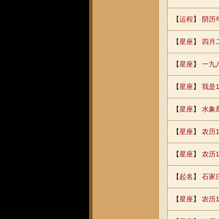
【
运程
】
阴历
【
星座
】
四月
【
星座
】
一九
【
星座
】
我是
【
星座
】
水象
【
星座
】
农历1
【
星座
】
农历
【
起名
】
石家
【
星座
】
农历1