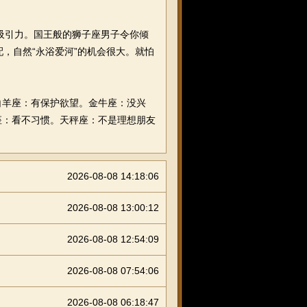
吸引力。国王般的狮子座男子令你倾
，自然“永浴爱河”的机会很大。就怕
羊座：有保护欲望。金牛座：没兴
座：看不习惯。天秤座：不是理想朋友
2026-08-08 14:18:06
2026-08-08 13:00:12
2026-08-08 12:54:09
2026-08-08 07:54:06
2026-08-08 06:18:47