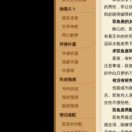
的男性，常让
抽签占卜
则必能突破障
观音灵签
双鱼座的
关帝神签
耐心的。因此
周公解梦
有着互补的作
适应水瓶座男
拜佛许愿
求双鱼座
拜佛祈愿
星座，有时蛮
我要许愿
注意事项：双
许愿墙
好作白日梦的
民俗预测
有没有研
也能成为朋友
号码吉凶
乐。双鱼对人
指纹预测
生性不擅拒绝
眼跳预测
双鱼座男
情侣速配
双鱼男最适合
星座对对配
观念强，能够