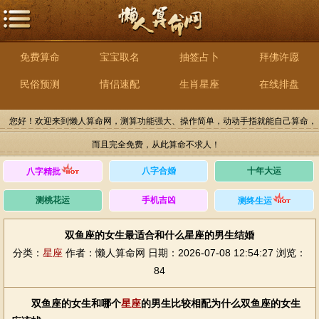
免费算命
宝宝取名
抽签占卜
拜佛许愿
民俗预测
情侣速配
生肖星座
在线排盘
您好！欢迎来到懒人算命网，测算功能强大、操作简单，动动手指就能自己算命，
而且完全免费，从此算命不求人！
八字合婚
十年大运
八字精批
测桃花运
手机吉凶
测终生运
双鱼座的女生最适合和什么星座的男生结婚
分类：
星座
作者：懒人算命网
日期：2026-07-08 12:54:27
浏览：
84
双鱼座的女生和哪个
星座
的男生比较相配为什么双鱼座的女生