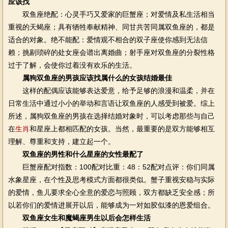
应该找
双鱼座绝配：心灵手巧又爱家的巨蟹座；对爱情及私生活相当
重视的天蝎座；具有牺牲奉献精神、同甘共苦同属双鱼座的，都是
适合的对象。绝不能配：爱情观不相合的双子座使你感到无法信
赖；挑剔琐碎的处女座会谱出离婚曲；射手座对双鱼座的分裂性格
过于了解，会使你过着没有欢乐的生活。
属狗双鱼座的男孩应该找属什么的女孩结婚最佳
这样的配偶应该能够表达爱意，给予足够的浪漫和温柔，并在
日常生活中通过小小的举动和言语让双鱼座的人感受到被爱。综上
所述，属狗双鱼座的男孩在选择结婚对象时，可以考虑那些与自己
在
生肖
和星座上都相匹配的女孩。当然，最重要的是双方能够相互
理解、尊重和支持，建立起一个。
双鱼座的男性和什么星座的女性最配了
巨蟹座配对指数：100配对比重：48：52配对点评：你们同属
水象星座，在个性及思考模式方面都很类似。蟹子重视安稳与实际
的爱情，鱼儿要求全心全意的爱恋与照顾，双方都缺乏安全感；所
以若你们的爱情进展开以后，能够成为一对如胶似漆的恩爱组合。
双鱼座女生和魔蝎座男生以后会怎样生活