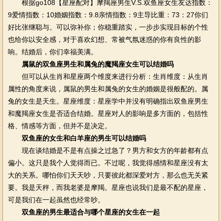
根据go108【星座配对】摩羯座男生V.S.双鱼座女生友达指数：
9爱情指数：10婚姻指数：9.8亲情指数：9主导比重：73：27你们
好比张继聪与。可以弥补你；你稳重踏实，一步步实现目标的个性
也给你以安全感，对于喜欢幻想、常被气氛迷惑的你有良性的影
响。结婚后，你们幸福美满。
属鼠的双鱼座男生和属兔的魔羯座女生可以结婚吗
但可以从生肖和星座两个维度来进行分析：生肖维度：从生肖
属性的角度来说，属鼠的男生和属兔的女生的婚姻是很般配的。属
兔的女生是天生。星座维度：星座学中并没有明确指出双鱼座男生
和魔羯座女生是否适合结婚。星座对人的影响是多方面的，包括性
格、情感等方面，但并不是决定。
双鱼座的女生和白羊座的男生可以结婚吗
现在谈结婚是不是有点操之过急了？男方和女方的年龄都有点
偏小。这只是我个人觉得而已。不过呢，我觉得感情和星座没有太
大的关系。哪怕你们天天吵，只要彼此都深爱对方，那么也无关紧
要。我是天秤，而我老婆是摩羯。星座也说我们是最不配的星座，
可是我们在一起虽然也经常吵。
双鱼座的男生最适合与哪个星座的女生在一起