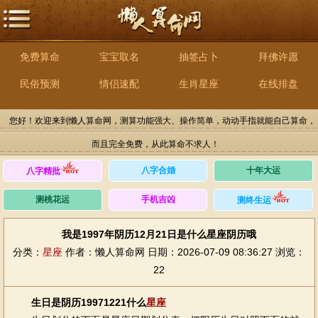
免费算命
宝宝取名
抽签占卜
拜佛许愿
民俗预测
情侣速配
生肖星座
在线排盘
您好！欢迎来到懒人算命网，测算功能强大、操作简单，动动手指就能自己算命，
而且完全免费，从此算命不求人！
八字合婚
十年大运
八字精批
测桃花运
手机吉凶
测终生运
我是1997年阴历12月21日是什么星座阴历哦
分类：
星座
作者：懒人算命网
日期：2026-07-09 08:36:27
浏览：
22
生日是阴历19971221什么
星座