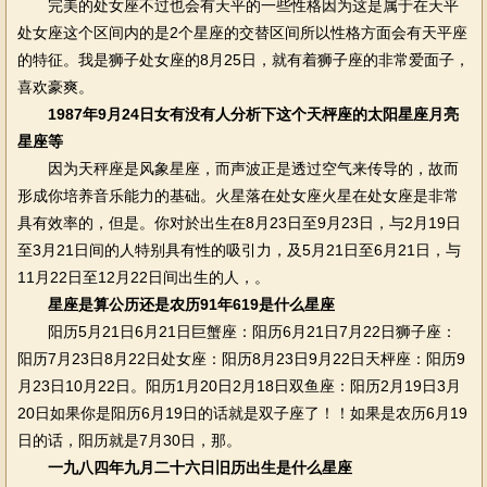
完美的处女座不过也会有天平的一些性格因为这是属于在天平
处女座这个区间内的是2个星座的交替区间所以性格方面会有天平座
的特征。我是狮子处女座的8月25日，就有着狮子座的非常爱面子，
喜欢豪爽。
1987年9月24日女有没有人分析下这个天枰座的太阳星座月亮
星座等
因为天秤座是风象星座，而声波正是透过空气来传导的，故而
形成你培养音乐能力的基础。火星落在处女座火星在处女座是非常
具有效率的，但是。你对於出生在8月23日至9月23日，与2月19日
至3月21日间的人特别具有性的吸引力，及5月21日至6月21日，与
11月22日至12月22日间出生的人，。
星座是算公历还是农历91年619是什么星座
阳历5月21日6月21日巨蟹座：阳历6月21日7月22日狮子座：
阳历7月23日8月22日处女座：阳历8月23日9月22日天枰座：阳历9
月23日10月22日。阳历1月20日2月18日双鱼座：阳历2月19日3月
20日如果你是阳历6月19日的话就是双子座了！！如果是农历6月19
日的话，阳历就是7月30日，那。
一九八四年九月二十六日旧历出生是什么星座