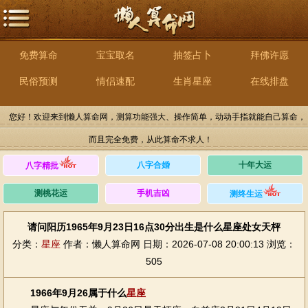
免费算命
宝宝取名
抽签占卜
拜佛许愿
民俗预测
情侣速配
生肖星座
在线排盘
您好！欢迎来到懒人算命网，测算功能强大、操作简单，动动手指就能自己算命，
而且完全免费，从此算命不求人！
八字合婚
十年大运
八字精批
测桃花运
手机吉凶
测终生运
请问阳历1965年9月23日16点30分出生是什么星座处女天枰
分类：
星座
作者：懒人算命网
日期：2026-07-08 20:00:13
浏览：
505
1966年9月26属于什么
星座