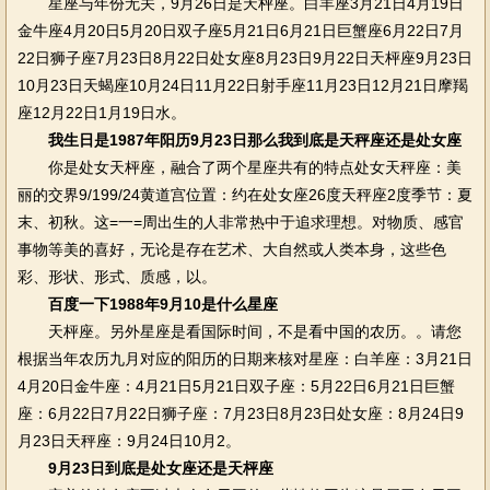
星座与年份无关，9月26日是天枰座。白羊座3月21日4月19日
金牛座4月20日5月20日双子座5月21日6月21日巨蟹座6月22日7月
22日狮子座7月23日8月22日处女座8月23日9月22日天枰座9月23日
10月23日天蝎座10月24日11月22日射手座11月23日12月21日摩羯
座12月22日1月19日水。
我生日是1987年阳历9月23日那么我到底是天秤座还是处女座
你是处女天枰座，融合了两个星座共有的特点处女天秤座：美
丽的交界9/199/24黄道宫位置：约在处女座26度天秤座2度季节：夏
末、初秋。这=一=周出生的人非常热中于追求理想。对物质、感官
事物等美的喜好，无论是存在艺术、大自然或人类本身，这些色
彩、形状、形式、质感，以。
百度一下1988年9月10是什么星座
天枰座。另外星座是看国际时间，不是看中国的农历。。请您
根据当年农历九月对应的阳历的日期来核对星座：白羊座：3月21日
4月20日金牛座：4月21日5月21日双子座：5月22日6月21日巨蟹
座：6月22日7月22日狮子座：7月23日8月23日处女座：8月24日9
月23日天秤座：9月24日10月2。
9月23日到底是处女座还是天枰座