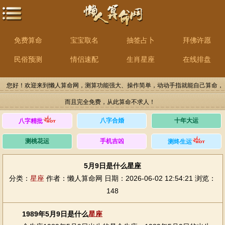
免费算命
宝宝取名
抽签占卜
拜佛许愿
民俗预测
情侣速配
生肖星座
在线排盘
您好！欢迎来到懒人算命网，测算功能强大、操作简单，动动手指就能自己算命，
而且完全免费，从此算命不求人！
八字合婚
十年大运
八字精批
测桃花运
手机吉凶
测终生运
5月9日是什么星座
分类：
星座
作者：懒人算命网
日期：2026-06-02 12:54:21
浏览：
148
1989年5月9日是什么
星座