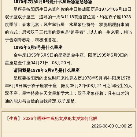
1975年农历5月9号是什么星座急急急急急
星座是按阳历生日来算的你的生日换成阳历是1975年06月18日
双子座双子座三：追寻的一周6/1118黄道宫位置：约在双子座1928
度季节：春末元素：风主宰行星：水星象征符号：双胞胎理解事物
的方式：思考双子三代表的意象是“追寻者”，以人的一生来看，相当
于告别青春期，积极准备在。
1995年5月9号是什么星座
金牛座1995年5月9日的星座是金牛座。阳历1995年5月9日的
星座是金牛座04月21日─05月20日。
请问我是1978年5月9号是什么星座
星座要按阳历的出生时间来推算农历1978年5月初4=阳历1978
年6月9日属于双子座双子座：阳历05月22日06月21日之间出生的人
双子座：星性特质在天文星相学术上：双子座象征着：具有口才沟
通的能力与自信的自我肯定.双子座是。
【
生肖
】
2026年哪些生肖犯太岁犯太岁如何化解
2026-08-09 01:00:25