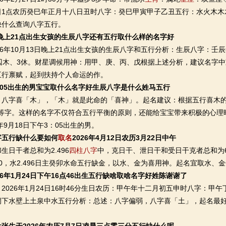
27日1点农历癸巳年正月十八日丑时八字：癸巳甲寅甲子乙丑五行：水火木
缺什么查询八字五行。
日晚上21点出生女孩的生辰八字还有五行取什么样的名字好
年10月13日晚上21点出生女孩的生辰八字和五行分析：生辰八字：壬
3囚木、3休。财星调候用神：用甲、庚、丙、戊根据上述分析，建议名字
五行禀赋，起到扶持个人命运的作。
305出生的男宝宝取什么名字好生辰八字是什么姓马五行
字喜「木」，「木」就是此命的「喜神」。起名建议：根据五行喜木的
龙”等字。这样的名字不仅符合五行平衡的原则，还能给宝宝带来积极的心
年9月18日下午3：05出生的男。
字五行缺什么要如何
取名
2026年4月12日农历3月22日中午
日干者总和为2.496
四柱八字
中，克日干、泄日干和受日干克者总和为6.12
0.000，水2.496日主癸卯水命五行缺金，以水、金为喜用神。起名宜取水
26年1月24日下午16点46出生五行缺啥取啥名字好姓陈谢谢了
26年1月24日16时46分生日农历：甲午年十二月初五申时八字：甲
洞下水壁上土泉中水五行分析：总述：八字偏弱，八字喜「土」，起名最