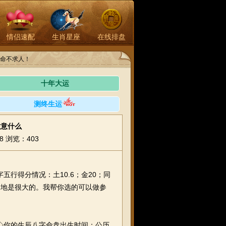
情侣速配
生肖星座
在线排盘
命不求人！
十年大运
测终生运
注意什么
8
浏览：403
五行得分情况：土10.6；金20；同
的余地是很大的。我帮你选的可以做参
◇你的生辰八字命盘出生时间：公历