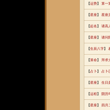
【
运势
】
算一
【
星座
】
星座
【
起名
】
请高
【
星座
】
请问
【
生辰八字
】
【
算命
】
拜求
【
占卜
】
占卜
【
星座
】
生日
【
运程
】
阴历
【
星座
】
四月