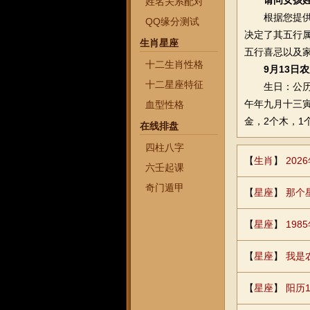
请问女孩姓
姓名关系配对
根据您提供的
QQ缘分测试
决定了其五行
生肖星座
五行喜忌以及
十二生肖性格
9月13日
十二星座特征
生日：公历2
午年九月十三
血型性格
金，2个木，1
在线排盘
四柱八字
【
生肖
】
20
六壬起课
奇门遁甲
【
星座
】
那个
【
星座
】
19
【
星座
】
我是
【
星座
】
阳历1