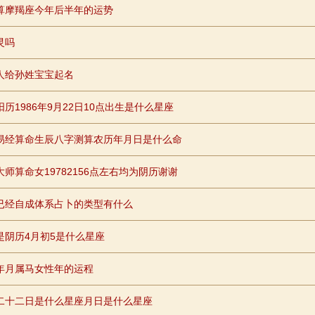
算摩羯座今年后半年的运势
灵吗
人给孙姓宝宝起名
阳历1986年9月22日10点出生是什么星座
易经算命生辰八字测算农历年月日是什么命
大师算命女19782156点左右均为阴历谢谢
已经自成体系占卜的类型有什么
是阴历4月初5是什么星座
年月属马女性年的运程
二十二日是什么星座月日是什么星座