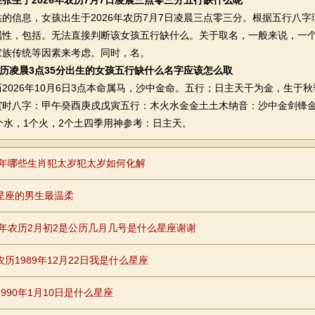
张生于2026年农历7月7日凌晨三点零三分五行缺什么呢
信息，女孩出生于2026年农历7月7日凌晨三点零三分。根据五行八字
属性，包括。无法直接判断该女孩五行缺什么。关于取名，一般来说，一
家族传统等因素来考虑。同时，名。
农历凌晨3点35分出生的女孩五行缺什么名字应该怎么取
026年10月6日3点本命属马，沙中金命。五行；日主天干为金，生于
寅时八字：甲午癸酉庚戌戊寅五行：木火水金金土土木纳音：沙中金剑锋金
个水，1个火，2个土四季用神参考：日主天。
26年哪些生肖犯太岁犯太岁如何化解
星座的男生最温柔
85年农历2月初2是公历几月几号是什么星座谢谢
农历1989年12月22日我是什么星座
990年1月10日是什么星座