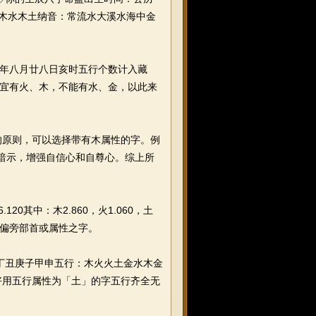
木木水木土纳音：常流水大溪水海中金
辰年八月廿八日亥时五行个数计入藏
中宜有火、木，不能有水、金，以此来
原则，可以选择带有木属性的字。例
理暗示，增强自信心和自尊心。综上所
0其中：木2.860，火1.060，土
、金偏旁部首或属性之字。
午丁丑庚子甲申五行：木火火土金水木金
好用五行属性为「土」的字五行齐全无