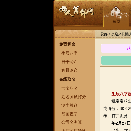
首页
您好！欢迎来到懒
免费算命
八
生辰八字
日干论命
称骨论命
在线取名
宝宝取名
生辰八字
姓名测试打分
姚宝宝的出生真
测字算命
类得分：30.
笔画查字
考、打开思路
公司名测算
年2月27
出生：2026
农历公历转换