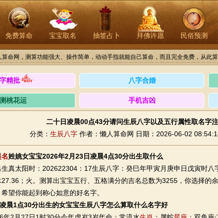
免费算命
宝宝取名
抽签占卜
拜佛许愿
民俗预测
人算命网，测算功能强大、操作简单，动动手指就能自己算命，而且完全免费，从此算
字精批
八字合婚
测桃花运
手机吉凶
二十日凌晨00点43分请问生辰八字以及五行属性取名字
分类：
生辰八字
作者：懒人算命网
日期：2026-06-02 08:54:1
起名
姓姚女宝宝2026年2月23日凌晨4点30分出生取什么
太阳时：202622304：17生辰八字：癸巳年甲寅月庚申日戊寅时八字
6木27.36；火。测算出宝宝五行、五格满分的吉名总数为3255，你选择
，希望你能起到称心如意的好名字。
日凌晨1点30分出生的女宝宝生辰八字怎么算取什么名字好
年2月27日1时30分今年虚岁3岁年命：常流水
生肖
：属蛇
星座
：双鱼座