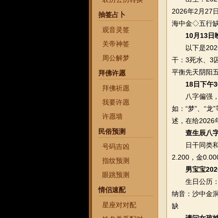
2026年2月
抽签占卜
海中金◇五行
观音灵签
10月13
关帝神签
以下是2026
周公解梦
干：3死水、
平衡先天阴阳
拜佛许愿
18日下午
拜佛祈愿
八字偏强，八
我要许愿
如：“梦”、“
许愿墙
述，在给2026
民俗预测
查生辰八
日干同类和生
号码吉凶
2.200，金
指纹预测
男宝宝20
眼跳预测
生日公历：20
情侣速配
纳音：沙中金
星座对对配
缺