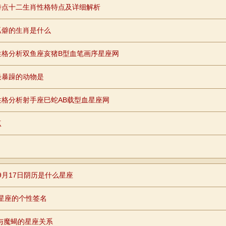
特点十二生肖性格特点及详细解析
孤僻的生肖是什么
性格分析双鱼座亥猪B型血笔画序星座网
最暴躁的动物是
格分析射手座巳蛇AB载型血星座网
点
年9月17日阴历是什么星座
个星座的个性签名
与魔蝎的星座关系