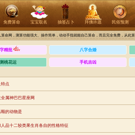
免费算命
宝宝取名
抽签占卜
拜佛许愿
民俗预测
人算命网，测算功能强大、操作简单，动动手指就能自己算命，而且完全免费，从此算
字精批
八字合婚
测桃花运
手机吉凶
及特点
大全属神巴巴星座网
温顺的动物是
和人品十二较类果生肖各自的性格特征