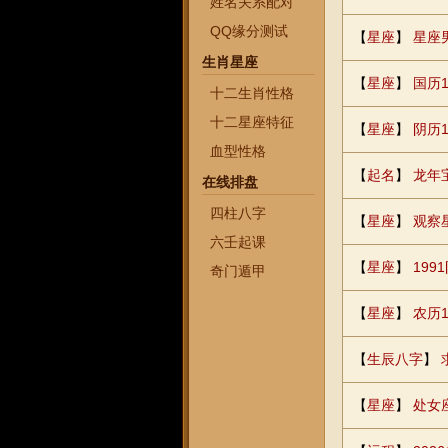
姓名关系配对
QQ缘分测试
【
星座
】
星座
生肖星座
【
星座
】
国历
十二生肖性格
十二星座特征
【
星座
】
阴历1
血型性格
【
起名
】
龙年
在线排盘
四柱八字
【
星座
】
观察
六壬起课
【
星座
】
19
奇门遁甲
【
星座
】
农历
【
生辰八字
】
【
星座
】
处女