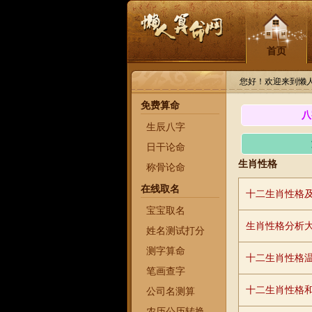
首页
您好！欢迎来到懒
免费算命
八
生辰八字
日干论命
生肖性格
称骨论命
在线取名
十二生肖性格
宝宝取名
生肖性格分析
姓名测试打分
测字算命
十二生肖性格
笔画查字
十二生肖性格
公司名测算
农历公历转换