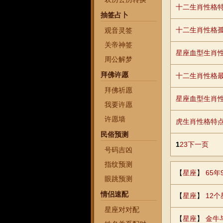
十二生肖性格
抽签占卜
十二生肖性格
观音灵签
关帝神签
星座血型生肖
周公解梦
拜佛许愿
十二生肖性格
拜佛祈愿
星座血型生肖性
我要许愿
许愿墙
虎生肖性格特
民俗预测
1
2
3
下一页
号码吉凶
指纹预测
【
星座
】
65
眼跳预测
情侣速配
【
星座
】
12
星座对对配
【
星座
】
金牛