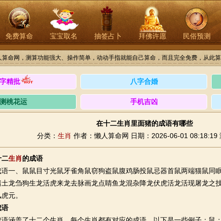
免费算命
宝宝取名
抽签占卜
拜佛许愿
民俗预测
人算命网，测算功能强大、操作简单，动动手指就能自己算命，而且完全免费，从此算
字精批
八字合婚
测桃花运
手机吉凶
在十二生肖里面猪的成语有哪些
分类：
生肖
作者：懒人算命网
日期：2026-06-01 08:18:19
十二
生肖
的成语
一、鼠鼠目寸光鼠牙雀角鼠窃狗盗鼠腹鸡肠投鼠忌器首鼠两端猫鼠同眠
猪土龙刍狗生龙活虎来龙去脉画龙点睛鱼龙混杂降龙伏虎活龙活现屠龙之
风虎元。
成语
涵盖了十二个生肖，每个生肖都有对应的成语。以下是一些例子：鼠：