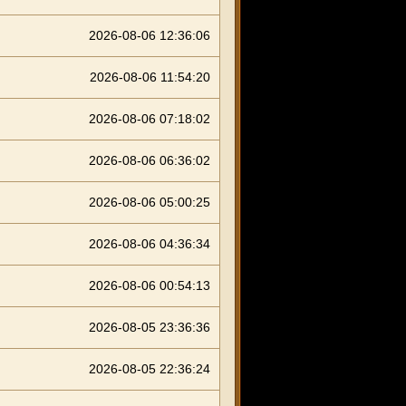
2026-08-06 12:36:06
2026-08-06 11:54:20
2026-08-06 07:18:02
2026-08-06 06:36:02
2026-08-06 05:00:25
2026-08-06 04:36:34
2026-08-06 00:54:13
2026-08-05 23:36:36
2026-08-05 22:36:24