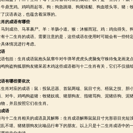
、牛鼎烹鸡。鸡呜而起等。狗：狗急跳墙、狗尾续貂、狗血喷头等。猪：
富了汉语表达，也蕴含着深厚的。
生肖的成语有哪些
到成功、马革裹尸。羊：羊肠小道。猴：沐猴而冠。鸡：鸡虫得失。狗
含有十二生肖的成语。需要注意的是，这些成语在使用时可能会有一些特
合具体情况进行考虑。
成语
包括：生肖成语鼠抱头鼠窜牛对牛弹琴虎虎头虎脑兔守株待兔龙画龙点
鸡鸣狗盗狗狐朋狗友猪呆若木鸡这些成语都与十二生肖有关，它们不仅描
成语有哪些要依次
肖对应的成语：鼠：投鼠忌器、首鼠两端、鼠目寸光、梧鼠之技、胆小
面、对牛。鸡鸣狗盗猪：牧猪奴戏、猪朋狗友、指猪骂狗、泥猪疥狗、泥
动物，并且按照它们在生肖。
的成语
十二生肖相关的成语及其解释：生肖成语解释鼠鼠目寸光形容目光短浅
混乱不堪。猪猪朋狗友比喻品行卑下的朋友。以上只是十二生肖成语中的