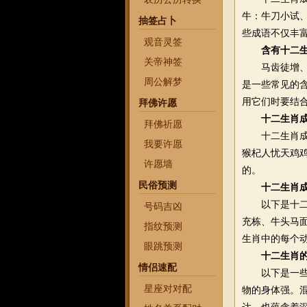
牛：牛刀小试
抽签占卜
些成语不仅丰
观音灵签
含有十二
关帝神签
马齿徒增、马
周公解梦
是一些常见的
用它们时要结
拜佛许愿
十二生肖
拜佛祈愿
十二生肖成语
我要许愿
猴杞人忧天鸡
许愿墙
的。
民俗预测
十二生肖
以下是十二生
号码吉凶
充栋、牛头马
指纹预测
生肖中的每个
眼跳预测
十二生肖
情侣速配
以下是一些与
星座对对配
物的身体强。