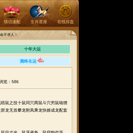
情侣速配
生肖星座
在线排盘
命不求人！
十年大运
测终生运
浏览：586
梧鼠之技十鼠同穴两鼠斗穴穷鼠啮狸
技群龙无首攀龙附凤乘龙快婿成龙配套
鼠目寸光、鼠牙雀角、鼠窃狗盗等。