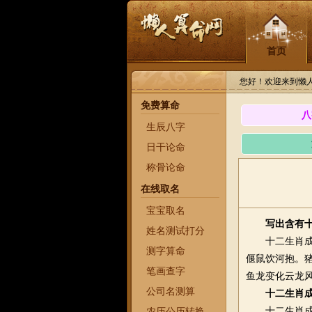
首页
您好！欢迎来到懒
免费算命
八
生辰八字
日干论命
称骨论命
在线取名
宝宝取名
写出含有
姓名测试打分
十二生肖成语
测字算命
偃鼠饮河抱。
笔画查字
鱼龙变化云龙
公司名测算
十二生肖
十二生肖成语
农历公历转换