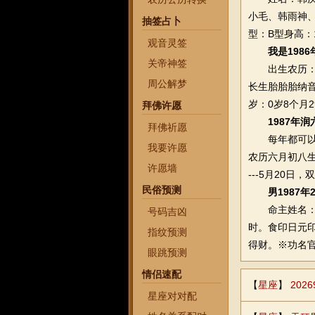
小毛、韩雨神、
抽签占卜
型：B型身高：
观音灵签
我是198
关帝神签
出生农历：丙
周公解梦
长生胎胎胎纳音
岁：0岁8个月
拜佛许愿
1987年
拜佛祈愿
每年都可以过
我要许愿
农历六月初八生日
许愿墙
---5月20日，
民俗预测
男1987
命主姓名：某人
号码吉凶
时。食印日元
指纹预测
得财。※功名
眼跳预测
情侣速配
【
星座
】
20
星座对对配