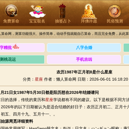
免费算命
宝宝取名
抽签占卜
拜佛许愿
民俗预测
人算命网，测算功能强大、操作简单，动动手指就能自己算命，而且完全免费，从此算
字精批
八字合婚
测桃花运
手机吉凶
农历1987年正月初8是什么星座
分类：
星座
作者：懒人算命网
日期：2026-06-01 16:18:20
2月21日女1987年5月30日都是阳历想在2026年结婚请问
的选择，传统的黄历和
星座
学说都有不同的建议。以下是根据不同方
，2026年的以下日期被认为是适合结婚的好日子：农历正月初二、正月
月初五、四月十九、五月十一、。
崔始源周觅详细资料
外常用拼写：HanGeng韩文名：한경；日文名：ハンギョン昵称：庚