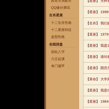
姓名关系配对
【
星座
】
天秤
QQ缘分测试
【
星座
】
19
生肖星座
十二生肖性格
【
生肖
】
我们
十二星座特征
【
星座
】
19
血型性格
在线排盘
【
星座
】
我是
四柱八字
【
星座
】
请问
六壬起课
奇门遁甲
【
星座
】
阴历
【
算命
】
大学
【
星座
】
我是
【
星座
】
19