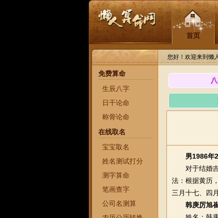
首页
您好！欢迎来到懒
免费算命
八
生辰八字
日干论命
称骨论命
在线取名
宝宝取名
男1986年
姓名测试打分
对于结婚吉日
测字算命
法：根据黄历
笔画查字
三月十七、四
公司名测算
韩庚厉旭
姓名：韩庚国
农历公历转换