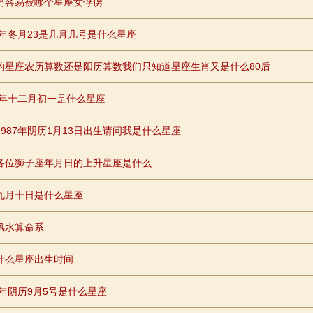
男容易被哪个星座女俘虏
98年冬月23是几月几号是什么星座
的星座农历算数还是阳历算数我们只知道星座生肖又是什么80后
79年十二月初一是什么星座
1987年阴历1月13日出生请问我是什么星座
各位狮子座年月日的上升星座是什么
九月十日是什么星座
风水算命系
什么星座出生时间
84年阴历9月5号是什么星座