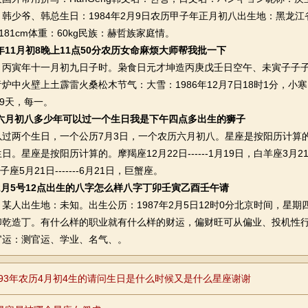
韩少爷、韩总生日：1984年2月9日农历甲子年正月初八出生地：黑龙江
181cm体重：60kg民族：赫哲族家庭情。
6年11月初8晚上11点50分农历女命麻烦大师帮我批一下
寅年十一月初九日子时。枭食日元才坤造丙庚戊壬日空午、未寅子子子
炉中火壁上土霹雷火桑松木节气：大雪：1986年12月7日18时1分，小寒：
29天，每一。
润六月初八多少年可以过一个生日我是下午四点多出生的狮子
两个生日，一个公历7月3日，一个农历六月初八。星座是按阳历计算的
。星座是按阳历计算的。摩羯座12月22日------1月19日，白羊座3月21日---
双子座5月21日-------6月21日，巨蟹座。
年2月5号12点出生的八字怎么样八字丁卯壬寅乙酉壬午请
出生地：未知。出生公历：1987年2月5日12时0分北京时间，星期
印乾造丁。有什么样的职业就有什么样的财运，偏财旺可从偏业、投机性
官运：测官运、学业、名气、。
2693年农历4月初4生的请问生日是什么时候又是什么星座谢谢