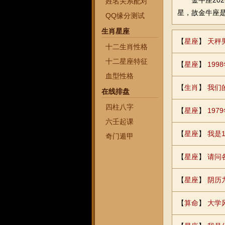
金牛座2026
姓名关系配对
星，故金牛座
QQ缘分测试
生肖星座
【
星座
】
天秤
十二生肖性格
十二星座特征
【
星座
】
19
血型性格
【
生肖
】
我们
在线排盘
四柱八字
【
星座
】
19
六壬起课
【
星座
】
我是
奇门遁甲
【
星座
】
请问
【
星座
】
阴历
【
算命
】
大学