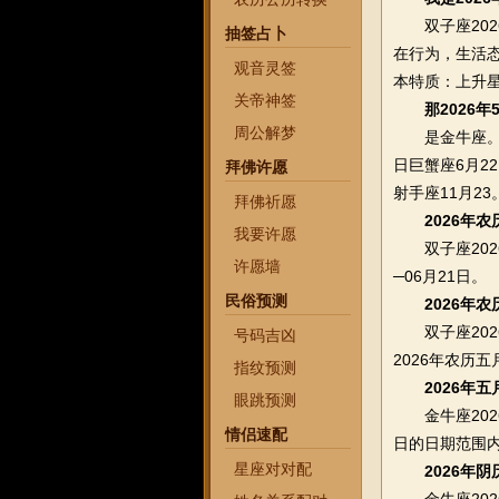
双子座2026
抽签占卜
在行为，生活
观音灵签
本特质：上升
关帝神签
那2026
周公解梦
是金牛座。星座
日巨蟹座6月22
拜佛许愿
射手座11月23
拜佛祈愿
2026年
我要许愿
双子座202
许愿墙
─06月21日。
民俗预测
2026年
双子座202
号码吉凶
2026年农历
指纹预测
2026年
眼跳预测
金牛座2026
情侣速配
日的日期范围
星座对对配
2026年