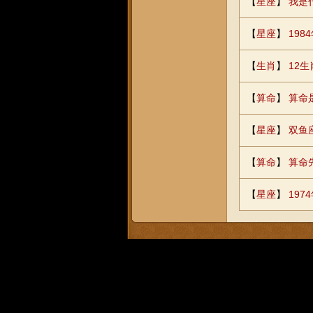
【
星座
】
我是
【
星座
】
19
【
生肖
】
12生
【
算命
】
算命
【
星座
】
双鱼
【
算命
】
算命
【
星座
】
19