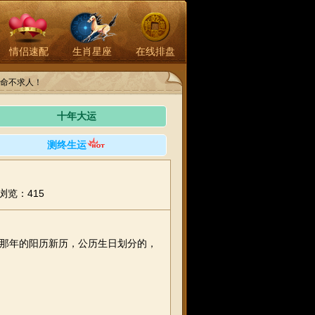
情侣速配
生肖星座
在线排盘
命不求人！
十年大运
测终生运
浏览：415
生那年的阳历新历，公历生日划分的，