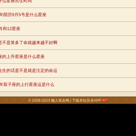
什么星座出生时间
84年阴历9月5号是什么星座
肖和12星座
是不是算多了命就越来越不好啊
座的上升星座是什么星座
先生的话是不是就是注定的命运
74年双子座的上行星座运是什么
© 2008-2023
懒人算命网
|
下载本站安卓APP