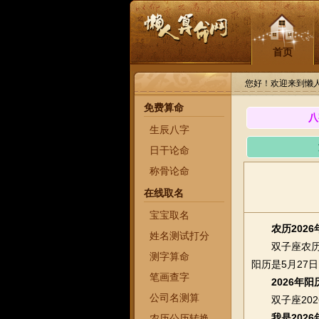
首页
您好！欢迎来到懒
免费算命
八
生辰八字
日干论命
称骨论命
在线取名
宝宝取名
农历202
姓名测试打分
双子座农历20
测字算命
阳历是5月27
笔画查字
2026年
公司名测算
双子座2026
我是202
农历公历转换