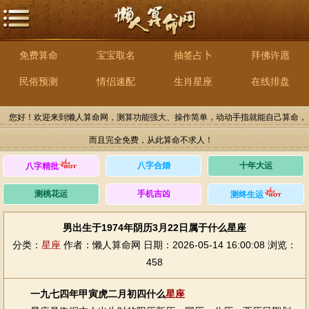
免费算命
宝宝取名
抽签占卜
拜佛许愿
民俗预测
情侣速配
生肖星座
在线排盘
您好！欢迎来到懒人算命网，测算功能强大、操作简单，动动手指就能自己算命，
而且完全免费，从此算命不求人！
八字合婚
十年大运
八字精批
测桃花运
手机吉凶
测终生运
男出生于1974年阴历3月22日属于什么星座
分类：
星座
作者：懒人算命网
日期：2026-05-14 16:00:08
浏览：
458
一九七四年甲寅虎二月初四什么
星座