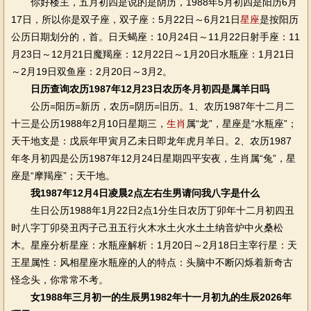
你好楼主，五月初四是说的是阴历，1988年5月初四是阳历6月
17日，所以你是双子座，双子座：5月22日～6月21日
星座
是按阳历
公历日期划分的，首。日天蝎座：10月24日～11月22日射手座：11
月23日～12月21日魔羯座：12月22日～1月20日水瓶座：1月21日
～2月19日双鱼座：2月20日～3月2。
日历查询农历1987年12月23日农历冬月初四是属羊日吗
公历=阳历=新历，农历=阴历=旧历。1、农历1987年十二月二
十三是公历1988年2月10日星期三，
生肖
属“龙”，星座是“水瓶座”；
天干地支是：戊辰年甲寅月乙未日即龙年虎月羊日。2、农历1987
年冬月初四是公历1987年12月24日星期四平安夜，生肖属“兔”，星
座是“摩羯座”；天干地。
我1987年12月4日凌晨2点左右生男请问我八字是什么
生日公历1988年1月22日2点1分生日农历丁卯年十二月初四丑
时八字丁卯癸丑丙子己丑五行火木水土火水土土纳音炉中火桑松
木。星座分析星座：水瓶座解析：1月20日～2月18日主宰行星：天
王星属性：风相星座水瓶座的人的特点：头脑中不断闪烁着新奇古
怪念头，你常常不考。
女1988年三月初一的生辰男1982年十一月初九的生辰2026年