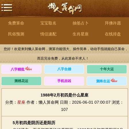
免费算命
宝宝取名
抽签占卜
拜佛许愿
民俗预测
情侣速配
生肖星座
在线排盘
您好！欢迎来到懒人算命网，测算功能强大、操作简单，动动手指就能自己算命，
而且完全免费，从此算命不求人！
八字合婚
十年大运
八字精批
测桃花运
手机吉凶
测终生运
1988年2月初四是什么星座
分类：
星座
作者：懒人算命网
日期：2026-06-01 07:00:07
浏览：
107
5月初四是阴历还是阳历