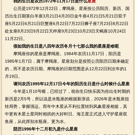
我的生日是农历1972年11月17日是什么
星座
公历是1972年12月22日，摩羯座。星座按公历阳历、新历、国
历出生日期算白羊座3月21日4月20日金牛座4月21日5月21日双子
座5月22日6月21日巨蟹座6月22日7月22日狮子座7月23日8月22日
处女座8月23日9月22日天秤座9月23日10月23日天蝎座10月24日
11月22日。
假如我的生日是八四年农历冬月十七那么我的星座是啥呢
摩羯座你的星座是摩羯座。1984年农历11月17日，阳历是
1985年1月7日，属于摩羯座。星座划分是按照公历阳历日期来确定
的，而不是农历日期。摩羯座的日期范围是从12月22日到次年的1
月19日。
请问农历1995年12月17日今年的阳历生日是什么时候什么星座
今年是1月10号喔，已经过了，祝你生日快乐因为你出生时期的
新历是2月5号，所以说是水瓶座的根据新浪说，2026年是水瓶座扭
转局势，掌握强运。而年中木星从不利位置转到风象星座相挺，其
中更有木星土星同时相拱的大好时日。海王星正式进入守护星座双
鱼座，从此挥别水瓶座。更为水。
阴历1996年十二月初九是什么星座