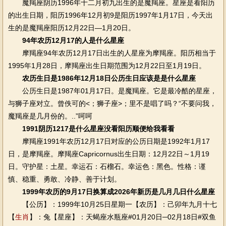
魔羯座阴历1996年十二月初九出生的是魔羯座。星座是看阳历
的出生日期，阳历1996年12月初9是阳历1997年1月17日，今天出
生的是魔羯座阳历12月22日—1月20日。
94年农历12月17的人是什么星座
摩羯座94年农历12月17日出生的人星座为摩羯座。阳历相当于
1995年1月28日，摩羯座出生日期范围为12月22日至1月19日。
农历生日是1986年12月18日公历生日应该是是什么星座
公历生日是1987年01月17日。是魔羯座。它是最冷酷的星座，
与狮子座对立。曾佚可的<；狮子座>；里不是唱了吗？“不要问我，
魔羯座是几月份的。..”呵呵
1991阴历1217是什么星座没看阳历顺便给我看看
摩羯座1991年农历12月17日对应的公历日期是1992年1月17
日，是摩羯座。摩羯座Capricornus出生日期：12月22日～1月19
日。守护星：土星。幸运石：石榴石。幸运色：黑色。性格：谨
慎、稳重、勇敢、冷静、善于计划。
1999年农历的9月17日换算成2026年新历是几月几日什么星座
【公历】：1999年10月25日星期一【农历】：己卯年九月十七
【
生肖
】：兔【星座】：天蝎座水瓶座#01月20日─02月18日#双鱼