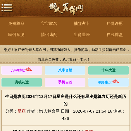
免费算命
宝宝取名
抽签占卜
拜佛许愿
民俗预测
情侣速配
生肖星座
在线排盘
您好！欢迎来到懒人算命网，测算功能强大、操作简单，动动手指就能自己算命，
而且完全免费，从此算命不求人！
八字合婚
十年大运
八字精批
测桃花运
手机吉凶
测终生运
生日是农历2026年12月17日星座是什么还有星座是算农历还是新历
的
分类：
星座
作者：懒人算命网
日期：2026-07-07 21:54:16
浏览：
426