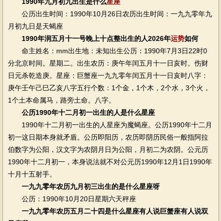
1990年九月初九出生是什么
星座
公历出生时间：1990年10月26日农历出生时间：一九九零年九
月初九日是天蝎座
1990年润五月十一号晚上十点整出生的人2026年
运势
如何
命主姓名：mm出生地：未知出生公历：1990年7月3日22时0
分北京时间。星期二。出生农历：庚午年闰五月十一日亥时。伤财
日元杀乾造庚。星座：巨蟹座一九九零年闰五月十一日亥时八字：
庚午壬午己巳乙亥八字五行个数：1个金，1个木，2个水，3个火，
1个土本命属马，路旁土命。八字。
公历1990年十二月初一出生的人是什么星座
1990年十二月初一出生的人星座为魔蝎座。公历1990年十二月
初一这日期本身就矛盾。公历即阳历，农历即阴历民俗一般指阿拉
伯数字为公阳，汉文字为农阴月日为公阳，月初二为农阴。公元历
1990年十二月初一，本身说法就不对公元历1990年12月1日1990年
十月十五射手。
一九九零年农历九月初三出生的是什么星座呀
公历：1990年10月20日星期六天秤座
一九九零年农历五月二十四是什么星座有人说巨蟹座有人说双