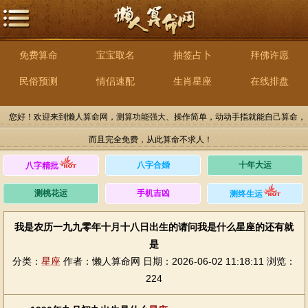
免费算命
宝宝取名
抽签占卜
拜佛许愿
民俗预测
情侣速配
生肖星座
在线排盘
您好！欢迎来到懒人算命网，测算功能强大、操作简单，动动手指就能自己算命，
而且完全免费，从此算命不求人！
八字合婚
十年大运
八字精批
测桃花运
手机吉凶
测终生运
我是农历一九九零年十月十八日出生的请问我是什么星座的还有就
是
分类：
星座
作者：懒人算命网
日期：2026-06-02 11:18:11
浏览：
224