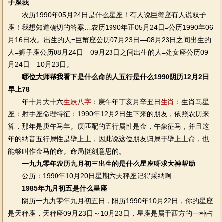
子座我
农历1990年05月24日是什么星座！有人说巨蟹座有人说双子
座！我想知道确切的答案…农历1990年正05月24日=公历1990年06
月16日农。出生的人=巨蟹座公历07月23日—08月23日之间出生的
人=狮子座公历08月24日—09月23日之间出生的人=处女座公历09
月24日—10月23日。
哪位大师帮我看下是什么命的人五行是什么1990阴历12月2日
早上78
年十月大十六
生辰八字
：庚午年丁亥月辛丑日
生肖
：生肖马星
座：射手座命理特征：1990年12月2日生下来的朋友，依照农历来
算，那年是庚午马年。庚匹配的五行属性是金，午象征马，并且这
年的纳音五行属性是壁上土，因此说这位朋友归属于壁上土命，也
能够叫作金马的命。命局挺刻意思的。
一九九零年农历九月初三出生的是什么星座呀求大神帮助
公历：1990年10月20日星期六天秤座记得采纳啊
1985年九月初五是什么星座
阴历一九九零年九月初五日，阳历1990年10月22日，你的星座
是天秤座，天秤座09月23日～10月23日，星座是属于西方的一种占