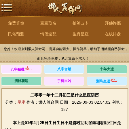
免费算命
宝宝取名
抽签占卜
拜佛许愿
民俗预测
情侣速配
生肖星座
在线排盘
您好！欢迎来到懒人算命网，测算功能强大、操作简单，动动手指就能自己算命，
而且完全免费，从此算命不求人！
八字合婚
十年大运
八字精批
测桃花运
手机吉凶
测终生运
二零零一年十二月初三是什么星座阴历
分类：
星座
作者：懒人算命网
日期：2025-09-03 02:54:02
浏览：
187
本上是01年4月25日生日生日不是都过阴历的嘛那阴历生日是