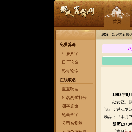
首页
您好！欢迎来到懒
免费算命
八
生辰八字
日干论命
称骨论命
在线取名
宝宝取名
1993年
姓名测试打分
处女座、属马
测字算命
设』：过江罗汉
笔画查字
粉晶；『本月
公司名测算
阴历197
『本月
运
农历公历转换