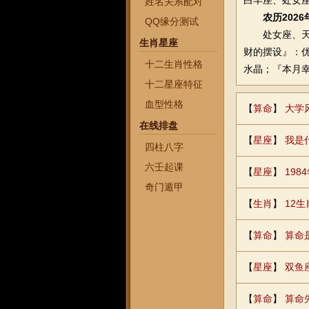
白羊座、处女
姓名关系配对
农历202
QQ缘分测试
处女座、天秤
生肖星座
财的摆设』：优
十二生肖性格
水晶；『本月
十二星座特征
血型性格
【
算命
】
大学
在线排盘
【
星座
】
我是
四柱八字
六壬起课
【
星座
】
19
奇门遁甲
【
生肖
】
12生
【
算命
】
算命
【
星座
】
双鱼
【
算命
】
算命