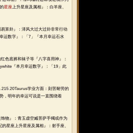
的
星座
上升星座及属相』：白羊座、
易算卦』：泽风大过大过卦非常行动
本月幸运数字』：「7」『本月幸运石水
红色底裤和袜子等『八字喜用神』：
hite『本月幸运数字』：「19」此
4.215.20Taurus学业方面：刻苦耐劳的
级好运势，明年的幸运可说是一直围绕着
饰物』：青玉虚空臧菩萨手镯或作为
相配的星座上升星座及属相』：射手座、