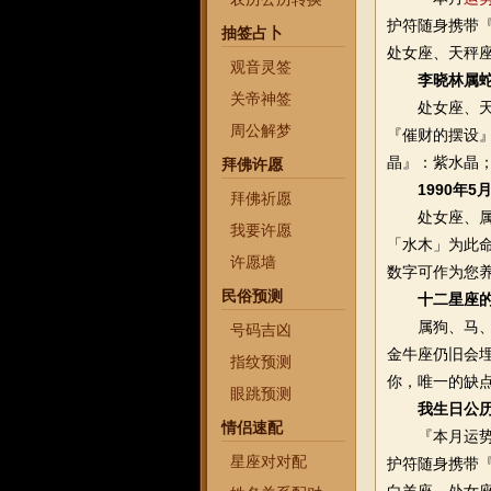
护符随身携带『
抽签占卜
处女座、天秤
观音灵签
李晓林属蛇
关帝神签
处女座、天秤
周公解梦
『催财的摆设』
晶』：紫水晶
拜佛许愿
1990年
拜佛祈愿
处女座、属鸡
我要许愿
「水木」为此命
许愿墙
数字可作为您
民俗预测
十二星座
属狗、马、虎
号码吉凶
金牛座仍旧会埋
指纹预测
你，唯一的缺
眼跳预测
我生日公历
情侣速配
『本月运势』
星座对对配
护符随身携带