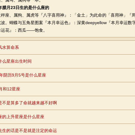
座、属马、属狗等『本。
6年腊月23日生的是什么座的
座、属狗、属虎等『八字喜用神』：「金土」为此命的「喜用神」『周
波。蝴蝶与五角星图案『本月幸运色』：深黄deepyellow『本月幸运
幸运花』：西瓜——饱食。
风水算命系
什么星座出生时间
84年阴历9月5号是什么星座
肖和12星座
是不是算多了命就越来越不好啊
座的上升星座是什么星座
先生的话是不是就是注定的命运