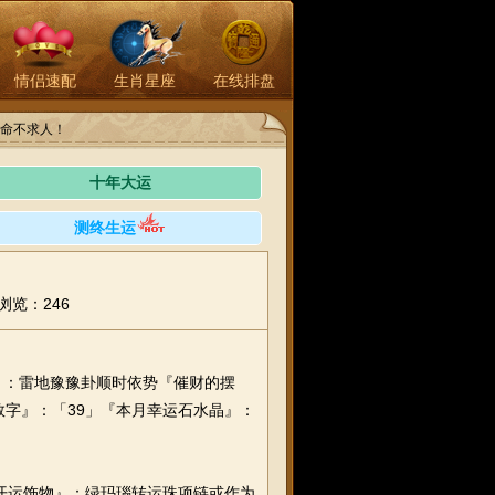
情侣速配
生肖星座
在线排盘
命不求人！
十年大运
测终生运
浏览：246
：雷地豫豫卦顺时依势『催财的摆
运数字』：「39」『本月幸运石水晶』：
开运饰物』：绿玛瑙转运珠项链或作为