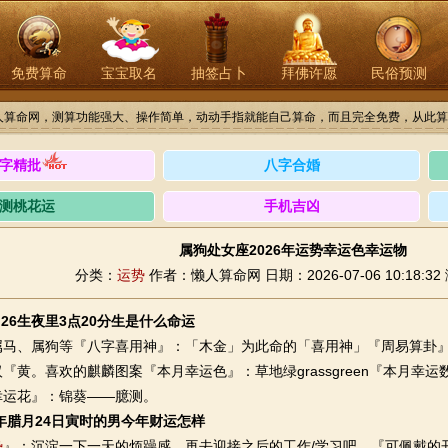
免费算命
宝宝取名
抽签占卜
拜佛许愿
民俗预测
人算命网，测算功能强大、操作简单，动动手指就能自己算命，而且完全免费，从此算
字精批
八字合婚
测桃花运
手机吉凶
属狗处女座2026年运势幸运色幸运物
分类：
运势
作者：懒人算命网
日期：2026-07-06 10:18:32
9月26生夜里3点20分生是什么命运
、属狗等『八字喜用神』：「木金」为此命的「喜用神」『周易算卦』
『黄。喜欢的麒麟图案『本月幸运色』：草地绿grassgreen『本月幸
幸运花』：锦葵——臆测。
8年腊月24日寅时的男今年财运怎样
势
』：沉淀一下一天的烦躁感，再去迎接之后的工作/学习吧。『可佩戴的