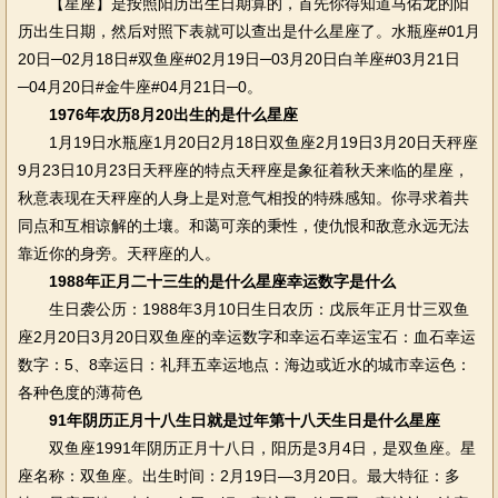
【星座】是按照阳历出生日期算的，首先你得知道马佑龙的阳
历出生日期，然后对照下表就可以查出是什么星座了。水瓶座#01月
20日─02月18日#双鱼座#02月19日─03月20日白羊座#03月21日
─04月20日#金牛座#04月21日─0。
1976年农历8月20出生的是什么星座
1月19日水瓶座1月20日2月18日双鱼座2月19日3月20日天秤座
9月23日10月23日天秤座的特点天秤座是象征着秋天来临的星座，
秋意表现在天秤座的人身上是对意气相投的特殊感知。你寻求着共
同点和互相谅解的土壤。和蔼可亲的秉性，使仇恨和敌意永远无法
靠近你的身旁。天秤座的人。
1988年正月二十三生的是什么星座幸运数字是什么
生日袭公历：1988年3月10日生日农历：戊辰年正月廿三双鱼
座2月20日3月20日双鱼座的幸运数字和幸运石幸运宝石：血石幸运
数字：5、8幸运日：礼拜五幸运地点：海边或近水的城市幸运色：
各种色度的薄荷色
91年阴历正月十八生日就是过年第十八天生日是什么星座
双鱼座1991年阴历正月十八日，阳历是3月4日，是双鱼座。星
座名称：双鱼座。出生时间：2月19日—3月20日。最大特征：多