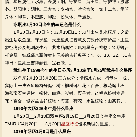
情。星座属性：水象。金属：铜。守护星：海王星。守护神：波塞
冬。阴阳性：阴性。三方宫：变动宫。掌管宫位：第十二宫。掌管
身体：脚掌、淋巴腺、脚趾、松果体。幸运数。
水瓶座2月10日出生的幸运色是什么
1月20日2月19日注：02月19日11：59前出生是水瓶座，之后
出生是双鱼座。守护星：天王星象征智慧及变数传统守护星：土星
象征考验及规则诞生石：紫水晶属性：风相星座吉祥物：竖琴螺吉
祥金属：铂或镭水瓶侍者甘尼美德吉祥数字：4、8、13、22、31吉
祥日：星期三吉祥颜色：宝石绿、。
我出生于1996今年的生日公历3月10农历1月25那我是什么星座
双鱼座2月19日3月20日三方成分：情感水八成，行动火一成，
实际土一成双鱼座符号诞生树：柳树诞生花：百合、樱花诞生石：
海蓝宝石幸运树：橡树、白桦、岑树、栗子树、诺福克松树幸运
花：百合、紫罗兰吉祥植物：海藻、荷花、水生植物；山茶花、。
1990年农历326出生是什么星座
1月20日__2月18日双鱼座2月19日__3月20日金牛座金牛座
TAURUS4月20日___5月20日
星座特征
慢条斯理的星座。。
1998年阴历1月9日是什么星座