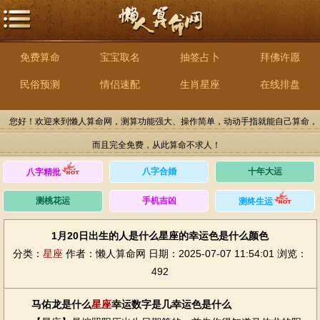
免费算命
宝宝取名
抽签占卜
拜佛许愿
民俗预测
情侣速配
生肖星座
在线排盘
您好！欢迎来到懒人算命网，测算功能强大、操作简单，动动手指就能自己算命，
而且完全免费，从此算命不求人！
八字合婚
十年大运
八字精批
测桃花运
手机吉凶
测终生运
1月20日出生的人是什么星座的幸运色是什么颜色
分类：
星座
作者：懒人算命网
日期：2025-07-07 11:54:01
浏览：
492
马佑龙是什么
星座
幸运数字是几幸运色是什么