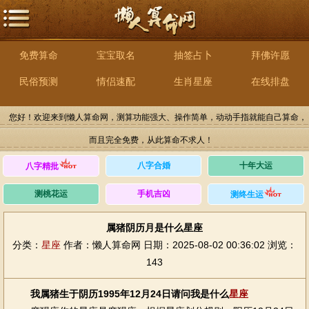
免费算命
宝宝取名
抽签占卜
拜佛许愿
民俗预测
情侣速配
生肖星座
在线排盘
您好！欢迎来到懒人算命网，测算功能强大、操作简单，动动手指就能自己算命，
而且完全免费，从此算命不求人！
八字合婚
十年大运
八字精批
测桃花运
手机吉凶
测终生运
属猪阴历月是什么星座
分类：
星座
作者：懒人算命网
日期：2025-08-02 00:36:02
浏览：
143
我属猪生于阴历1995年12月24日请问我是什么
星座