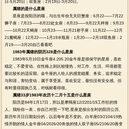
日-5月20日；双鱼座：2月19日-3月20日。
属猪的是什么星座
星座是按阳历的哦，与出生年份无关巨蟹座：6月22——7月22
狮子座：7月23——8月22处女座：8月23——9月22天枰座：9月23
——10月22天蝎座：10月23——11月21射手座：11月22——12月
21魔蝎座：12月22——1月19水瓶座：1月20——2月18双鱼座：2
月19——3月20自己看看吧
1983年属猪的阴历328是什么星座
1983年5月10日金牛座4.205.20金牛座是很保守的星座，喜欢
稳定，不爱变动。在性格上则比较慢热，对工作、生活、环境都需
要比较长的适应期。金牛座的人给人的感觉稳重、务实，追求稳定
与和谐，害怕变动，属于享受派。喜欢安定，最怕没有安全感。但
有时显得固执己见，对钱财看得很。
属猪33岁1983年农历十二月十五是什么星座
阳历是84年1月17日，所以是摩羯座12/2201/19工作狂的情
人。我给你一表，你自己对照一下吧.星座是按出生时的阳历公历、
新历年月日日期划分的，以后每年是不变的。白羊座03/2104/19热
情开朗的情人金牛座04/2026/20奔放的情人双子座05/2106/20善变