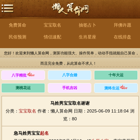
免费算命
宝宝取名
抽签占卜
拜佛许愿
民俗预测
情侣速配
生肖星座
在线排盘
您好！欢迎来到懒人算命网，测算功能强大、操作简单，动动手指就能自己算命，
而且完全免费，从此算命不求人！
八字合婚
十年大运
八字精批
测桃花运
手机吉凶
测终生运
马姓男宝宝取名谢谢
分类：
宝宝取名
作者：懒人算命网
日期：2025-06-09 11:18:04
浏
览：80
急马姓男宝宝
起名