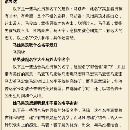
彦希这
以下是一些马姓男孩名字的建议：马彦希：此名字寓意着男孩
有才华、有希望，是个不错的选择。马超群：意指男孩才能出众，
超出常人。马俊杰：意指男孩才智杰出，聪明过人。马子豪：意指
男孩气度不凡，性格豪爽。马天宇：意指男孩心胸宽广，有远大的
志向。以上名字仅供参考，具体还需结。
马姓男孩取什么名字最好
马国钦
给男孩起名字大全马姓宏字名字
以下是一些适合马姓男孩的名字，这些名字都包含“宏”字，并且
带有美好的寓意：马宏飞马宏敏马宏燃马宏泽马宏寅马宏哲马宏珊
马宏堇马宏鑫马宏锦以上名字不仅响亮好听，而且寓意深刻，能够
传达家长对孩子未来的美好祝愿。在选择名字时，还可以结合孩子
的出生时间和个人特。
姓马男孩想起听起来不俗的名字谢谢
以下是一些适合马姓男孩的好听名字：马瑞：这个名字寓意着
吉祥和智慧，瑞字有吉祥如意的含义，而马姓与瑞字结合，给人一
种积极向上的感觉。马骏：骏字意为优秀、出众，与马姓相结合，