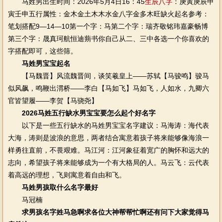
马姓男出生时间：2026年5月4日16：45
生辰八字
：庚寅庚辰甲
寅壬申五行属性：金木金土木木水金八字金多木旺缺火起名参考：
笔划搭配9—14—10第一个字：马第二个字：瑞齐敬铭玮嘉豪畅博
第三个字：晟真珂航恒迪蒴书你自己从二、三中各选一个你喜欢的
字搭配即可，这些筛。
马姓男宝宝起名
【马魏晋】风流魏晋间，谈笑羲皇上——苏轼【马骏鸣】骏马
似风飙，鸣鞭出渭桥——李白【马如飞】马如飞，人如水，九卿六
官皆望履——李贺【马骁尧】
2026马姓五行缺水男宝宝要怎么起个好名字
以下是一些五行缺水的马姓男宝宝名字建议：马海涛：海代表
大海，涛则是波浪的意思，两者结合寓意着孩子将来能够像海浪一
样勇往直前，不畏艰难。马江河：江河象征着宽广的胸怀和远大的
志向，希望孩子将来能够成为一个有大格局的人。马云飞：云代表
着高远的理想，飞则寓意着自由和飞。
马姓男孩取什么名字最好
马冠楠
求男孩名字姓马急啊求各位大神帮帮忙啊还有问下大家觉得马