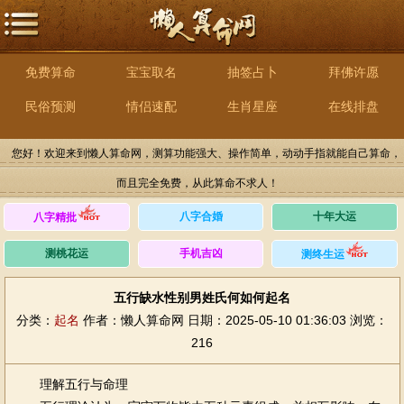
免费算命
宝宝取名
抽签占卜
拜佛许愿
民俗预测
情侣速配
生肖星座
在线排盘
您好！欢迎来到懒人算命网，测算功能强大、操作简单，动动手指就能自己算命，
而且完全免费，从此算命不求人！
八字合婚
十年大运
八字精批
测桃花运
手机吉凶
测终生运
五行缺水性别男姓氏何如何起名
分类：
起名
作者：懒人算命网
日期：2025-05-10 01:36:03
浏览：
216
理解五行与命理