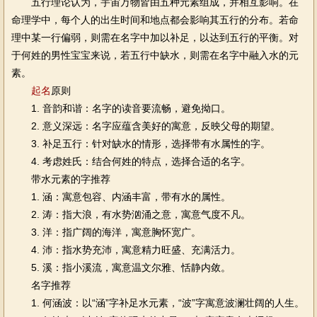
五行理论认为，宇宙万物皆由五种元素组成，并相互影响。在
命理学中，每个人的出生时间和地点都会影响其五行的分布。若命
理中某一行偏弱，则需在名字中加以补足，以达到五行的平衡。对
于何姓的男性宝宝来说，若五行中缺水，则需在名字中融入水的元
素。
起名
原则
1. 音韵和谐：名字的读音要流畅，避免拗口。
2. 意义深远：名字应蕴含美好的寓意，反映父母的期望。
3. 补足五行：针对缺水的情形，选择带有水属性的字。
4. 考虑姓氏：结合何姓的特点，选择合适的名字。
带水元素的字推荐
1. 涵：寓意包容、内涵丰富，带有水的属性。
2. 涛：指大浪，有水势汹涌之意，寓意气度不凡。
3. 洋：指广阔的海洋，寓意胸怀宽广。
4. 沛：指水势充沛，寓意精力旺盛、充满活力。
5. 溪：指小溪流，寓意温文尔雅、恬静内敛。
名字推荐
1. 何涵波：以“涵”字补足水元素，“波”字寓意波澜壮阔的人生。