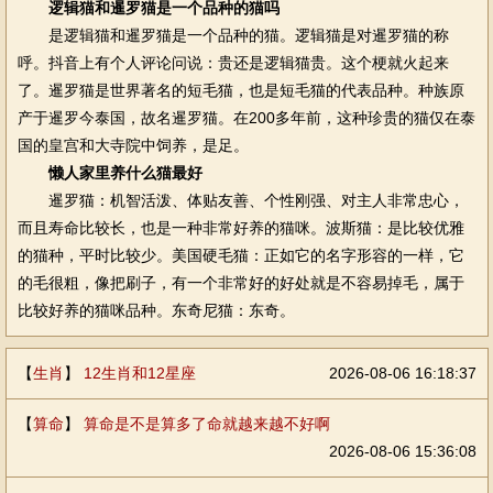
逻辑猫和暹罗猫是一个品种的猫吗
是逻辑猫和暹罗猫是一个品种的猫。逻辑猫是对暹罗猫的称
呼。抖音上有个人评论问说：贵还是逻辑猫贵。这个梗就火起来
了。暹罗猫是世界著名的短毛猫，也是短毛猫的代表品种。种族原
产于暹罗今泰国，故名暹罗猫。在200多年前，这种珍贵的猫仅在泰
国的皇宫和大寺院中饲养，是足。
懒人家里养什么猫最好
暹罗猫：机智活泼、体贴友善、个性刚强、对主人非常忠心，
而且寿命比较长，也是一种非常好养的猫咪。波斯猫：是比较优雅
的猫种，平时比较少。美国硬毛猫：正如它的名字形容的一样，它
的毛很粗，像把刷子，有一个非常好的好处就是不容易掉毛，属于
比较好养的猫咪品种。东奇尼猫：东奇。
【
生肖
】
12生肖和12星座
2026-08-06 16:18:37
【
算命
】
算命是不是算多了命就越来越不好啊
2026-08-06 15:36:08