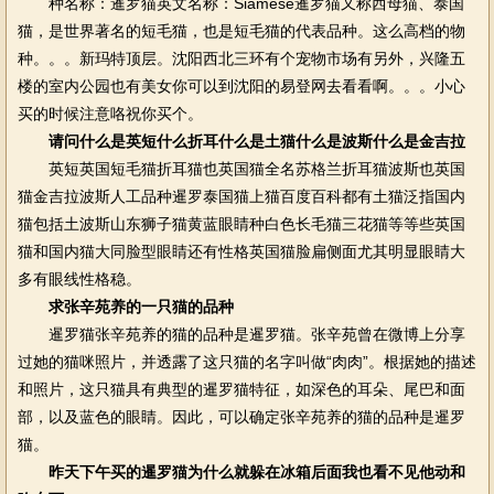
种名称：暹罗猫英文名称：Siamese暹罗猫又称西母猫、泰国
猫，是世界著名的短毛猫，也是短毛猫的代表品种。这么高档的物
种。。。新玛特顶层。沈阳西北三环有个宠物市场有另外，兴隆五
楼的室内公园也有美女你可以到沈阳的易登网去看看啊。。。小心
买的时候注意咯祝你买个。
请问什么是英短什么折耳什么是土猫什么是波斯什么是金吉拉
英短英国短毛猫折耳猫也英国猫全名苏格兰折耳猫波斯也英国
猫金吉拉波斯人工品种暹罗泰国猫上猫百度百科都有土猫泛指国内
猫包括土波斯山东狮子猫黄蓝眼睛种白色长毛猫三花猫等等些英国
猫和国内猫大同脸型眼睛还有性格英国猫脸扁侧面尤其明显眼睛大
多有眼线性格稳。
求张辛苑养的一只猫的品种
暹罗猫张辛苑养的猫的品种是暹罗猫。张辛苑曾在微博上分享
过她的猫咪照片，并透露了这只猫的名字叫做“肉肉”。根据她的描述
和照片，这只猫具有典型的暹罗猫特征，如深色的耳朵、尾巴和面
部，以及蓝色的眼睛。因此，可以确定张辛苑养的猫的品种是暹罗
猫。
昨天下午买的暹罗猫为什么就躲在冰箱后面我也看不见他动和