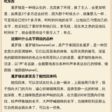
吃东西
暹罗猫是一种很认生的，尤其换了环境，换了主人，会更加明
显，如果是2个多月还会好些，因为那个时候太小，就像婴儿一样，
可是现在已经3个多月将。时时的叫他的名字，让他自己习惯自己的
名字，然后别忘了要经常和他们玩，拿毛线，花生米之类的逗他玩
时间长了，就会接受你这个新主人了，有点。
这猫叫什么名字我说的品种
暹罗猫：暹罗猫SiameseCat，原产于泰国旧名暹罗，是一种历
史悠久的亚洲猫种。它们以其苗条的体格、短而光滑的被毛、深蓝
色的眼睛和独特的色点分布而受到人们的喜爱。暹罗猫性格外向、
活泼，以“声”名远扬，会频繁地发出各种叫声来表达自己的情绪。缅
因猫：缅因猫MaineC。
暹罗猫在家里丢了能找回来吗
能找回来。可以尝试在灶头上放一碗水，上面放两只筷子，筷
子指向大门的方向，诚心祈祷猫咪回来。选择安静一点的时候，比
如深夜，带上猫咪熟悉的有声响的玩具，在方圆200米范围内仔细
找，轻声呼唤猫的名字。大声呼喊猫咪的名字，当猫咪听到后那么
它自然就会跑出来了。可以去一些角。