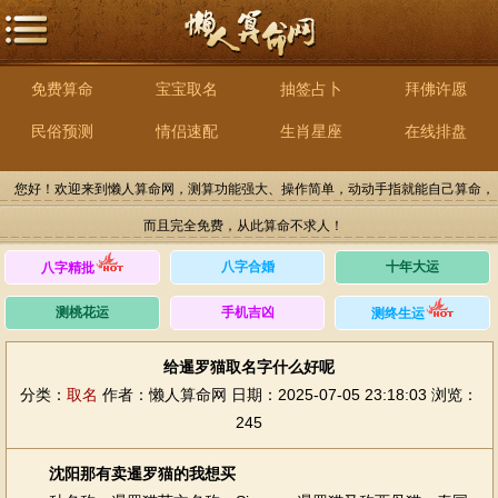
免费算命
宝宝取名
抽签占卜
拜佛许愿
民俗预测
情侣速配
生肖星座
在线排盘
您好！欢迎来到懒人算命网，测算功能强大、操作简单，动动手指就能自己算命，
而且完全免费，从此算命不求人！
八字合婚
十年大运
八字精批
测桃花运
手机吉凶
测终生运
给暹罗猫取名字什么好呢
分类：
取名
作者：懒人算命网
日期：2025-07-05 23:18:03
浏览：
245
沈阳那有卖暹罗猫的我想买