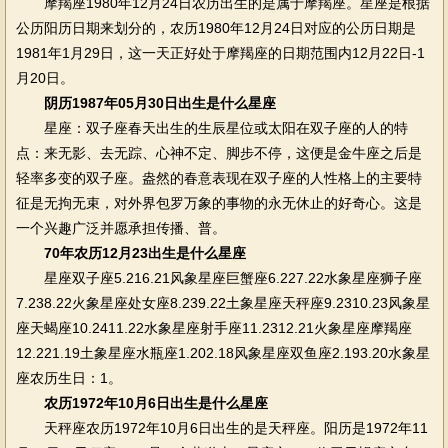
摩羯座1980年12月24日农历出生的是属于摩羯座。星座是根据
公历阳历日期来划分的，农历1980年12月24日对应的公历日期是
1981年1月29日，这一天正好处于摩羯座的日期范围内12月22日-1
月20日。
阴历1987年05月30日出生是什么星座
星座：双子座春天出生的生辰星位或太阳在双子座的人的特
点：来无影、去无踪、心神不定、脚步不停，这便是金牛座之后是
轻率多变的双子座。盎然的春意表现在双子座的人性格上的主要特
征是无拘无束，对外界包罗万象的事物的永无休止的好奇心。这是
一个兴趣广泛并愿承担传播、普。
70年农历12月23出生是什么星座
星座双子座5.216.21风象星座巨蟹座6.227.22水象星座狮子座
7.238.22火象星座处女座8.239.22土象星座天秤座9.2310.23风象星
座天蝎座10.2411.22水象星座射手座11.2312.21火象星座摩羯座
12.221.19土象星座水瓶座1.202.18风象星座双鱼座2.193.20水象星
座农历生日：1。
农历1972年10月6日出生是什么星座
天秤座农历1972年10月6日出生的是天秤座。阳历是1972年11