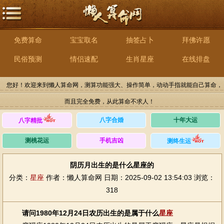
免费算命
宝宝取名
抽签占卜
拜佛许愿
民俗预测
情侣速配
生肖星座
在线排盘
您好！欢迎来到懒人算命网，测算功能强大、操作简单，动动手指就能自己算命，
而且完全免费，从此算命不求人！
八字合婚
十年大运
八字精批
测桃花运
手机吉凶
测终生运
阴历月出生的是什么星座的
分类：
星座
作者：懒人算命网
日期：2025-09-02 13:54:03
浏览：
318
请问1980年12月24日农历出生的是属于什么
星座