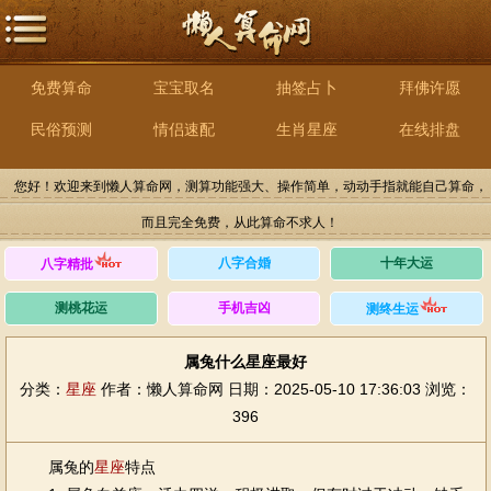
免费算命
宝宝取名
抽签占卜
拜佛许愿
民俗预测
情侣速配
生肖星座
在线排盘
您好！欢迎来到懒人算命网，测算功能强大、操作简单，动动手指就能自己算命，
而且完全免费，从此算命不求人！
八字合婚
十年大运
八字精批
测桃花运
手机吉凶
测终生运
属兔什么星座最好
分类：
星座
作者：懒人算命网
日期：2025-05-10 17:36:03
浏览：
396
属兔的
星座
特点