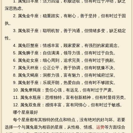
1. 属兔白羊座：活力四溢，积极进取，但有时过于冲动，缺乏
深思熟虑。
2. 属兔金牛座：稳重踏实，有耐心，善于坚持，但有时过于固
执。
3. 属兔双子座：聪明机智，善于沟通，但情绪多变，缺乏稳定
性。
4. 属兔巨蟹座：情感丰富，顾家爱家，有强烈的家庭观念。
5. 属兔狮子座：自信满满，领导力强，但有时过于自负。
6. 属兔处女座：细心周到，追求完美，但有时过于挑剔。
7. 属兔天秤座：公正公平，善于协调，但有时犹豫不决。
8. 属兔天蝎座：洞察力强，富有魅力，但有时城府过深。
9. 属兔射手座：乐观开朗，热爱自由，但有时不够踏实。
10. 属兔摩羯座：责任心强，有远见，但有时过于严肃。
11. 属兔水瓶座：思维独特，富有创新精神，但有时显得另类。
12. 属兔双鱼座：感情丰富，富有同情心，但有时过于敏感。
哪个星座最好
每个星座都有其独特的优点和特点，没有绝对的好与坏。若要
选择一个与属兔最为相容的星座，从性格、情感、
运势
等方面综合