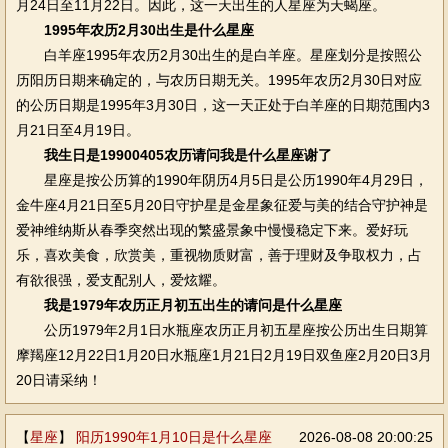
月24日至11月22日。因此，这一天出生的人星座为天蝎座。
1995年农历2月30出生是什么星座
白羊座1995年农历2月30出生的是白羊座。星座划分是按照公
历阳历日期来确定的，与农历日期无关。1995年农历2月30日对应
的公历日期是1995年3月30日，这一天正处于白羊座的日期范围内3
月21日至4月19日。
我生日是19900405农历请问我是什么星座谢了
星座是按公历算的1990年阴历4月5日是公历1990年4月29日，
金牛座4月21日至5月20日守护星是金星象征爱与美的结合守护神是
爱神维纳斯从春季突然出现的繁盛景象中慢慢稳定下来。爱好玩
乐，喜欢美食，欣赏美，重视物质财富，善于理财及争取权力，占
有欲很强，爱支配别人，爱炫耀。
我是1979年农历正月初五出生的请问是什么星座
公历1979年2月1日水瓶座农历正月初五星座按公历出生日期算
摩羯座12月22日1月20日水瓶座1月21日2月19日双鱼座2月20日3月
20日请采纳！
【
星座
】
阳历1990年1月10日是什么星座
2026-08-08 20:00:25