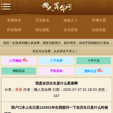
免费算命
宝宝取名
抽签占卜
拜佛许愿
民俗预测
情侣速配
生肖星座
在线排盘
您好！欢迎来到懒人算命网，测算功能强大、操作简单，动动手指就能自己算命，
而且完全免费，从此算命不求人！
八字合婚
十年大运
八字精批
测桃花运
手机吉凶
测终生运
我是农历出生是什么星座啊
分类：
星座
作者：懒人算命网
日期：2025-07-07 01:18:03
浏览：
347
我户口本上生日是122501年生我想问一下农历生日是什么时候