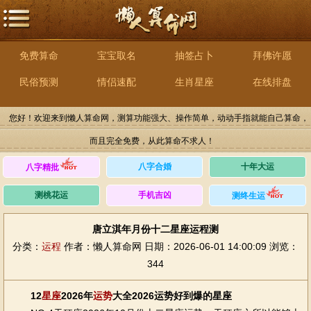
免费算命
宝宝取名
抽签占卜
拜佛许愿
民俗预测
情侣速配
生肖星座
在线排盘
您好！欢迎来到懒人算命网，测算功能强大、操作简单，动动手指就能自己算命，
而且完全免费，从此算命不求人！
八字合婚
十年大运
八字精批
测桃花运
手机吉凶
测终生运
唐立淇年月份十二星座运程测
分类：
运程
作者：懒人算命网
日期：2026-06-01 14:00:09
浏览：
344
12
星座
2026年
运势
大全2026运势好到爆的星座