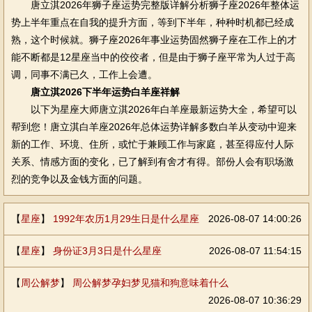
唐立淇2026年狮子座运势完整版详解分析狮子座2026年整体运
势上半年重点在自我的提升方面，等到下半年，种种时机都已经成
熟，这个时候就。狮子座2026年事业运势固然狮子座在工作上的才
能不断都是12星座当中的佼佼者，但是由于狮子座平常为人过于高
调，同事不满已久，工作上会遭。
唐立淇2026下半年运势白羊座祥解
以下为星座大师唐立淇2026年白羊座最新运势大全，希望可以
帮到您！唐立淇白羊座2026年总体运势详解多数白羊从变动中迎来
新的工作、环境、住所，或忙于兼顾工作与家庭，甚至得应付人际
关系、情感方面的变化，已了解到有舍才有得。部份人会有职场激
烈的竞争以及金钱方面的问题。
【
星座
】
1992年农历1月29生日是什么星座
2026-08-07 14:00:26
【
星座
】
身份证3月3日是什么星座
2026-08-07 11:54:15
【
周公解梦
】
周公解梦孕妇梦见猫和狗意味着什么
2026-08-07 10:36:29