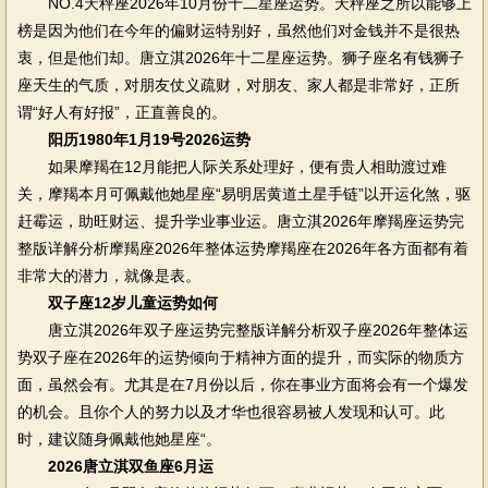
NO.4天秤座2026年10月份十二星座运势。天秤座之所以能够上
榜是因为他们在今年的偏财运特别好，虽然他们对金钱并不是很热
衷，但是他们却。唐立淇2026年十二星座运势。狮子座名有钱狮子
座天生的气质，对朋友仗义疏财，对朋友、家人都是非常好，正所
谓“好人有好报”，正直善良的。
阳历1980年1月19号2026运势
如果摩羯在12月能把人际关系处理好，便有贵人相助渡过难
关，摩羯本月可佩戴他她星座“易明居黄道土星手链”以开运化煞，驱
赶霉运，助旺财运、提升学业事业运。唐立淇2026年摩羯座运势完
整版详解分析摩羯座2026年整体运势摩羯座在2026年各方面都有着
非常大的潜力，就像是表。
双子座12岁儿童运势如何
唐立淇2026年双子座运势完整版详解分析双子座2026年整体运
势双子座在2026年的运势倾向于精神方面的提升，而实际的物质方
面，虽然会有。尤其是在7月份以后，你在事业方面将会有一个爆发
的机会。且你个人的努力以及才华也很容易被人发现和认可。此
时，建议随身佩戴他她星座“。
2026唐立淇双鱼座6月运