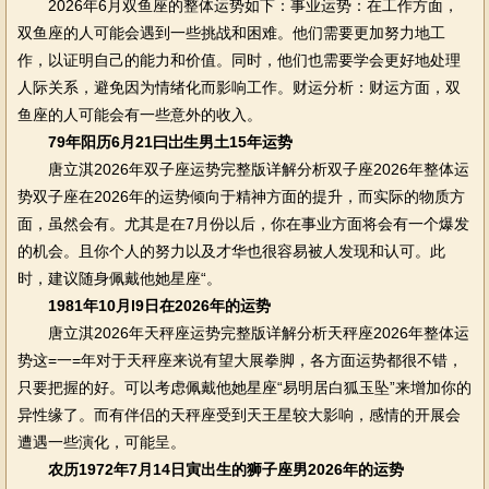
2026年6月双鱼座的整体运势如下：事业运势：在工作方面，
双鱼座的人可能会遇到一些挑战和困难。他们需要更加努力地工
作，以证明自己的能力和价值。同时，他们也需要学会更好地处理
人际关系，避免因为情绪化而影响工作。财运分析：财运方面，双
鱼座的人可能会有一些意外的收入。
79年阳历6月21曰岀生男土15年运势
唐立淇2026年双子座运势完整版详解分析双子座2026年整体运
势双子座在2026年的运势倾向于精神方面的提升，而实际的物质方
面，虽然会有。尤其是在7月份以后，你在事业方面将会有一个爆发
的机会。且你个人的努力以及才华也很容易被人发现和认可。此
时，建议随身佩戴他她星座“。
1981年10月l9日在2026年的运势
唐立淇2026年天秤座运势完整版详解分析天秤座2026年整体运
势这=一=年对于天秤座来说有望大展拳脚，各方面运势都很不错，
只要把握的好。可以考虑佩戴他她星座“易明居白狐玉坠”来增加你的
异性缘了。而有伴侣的天秤座受到天王星较大影响，感情的开展会
遭遇一些演化，可能呈。
农历1972年7月14日寅出生的狮子座男2026年的运势