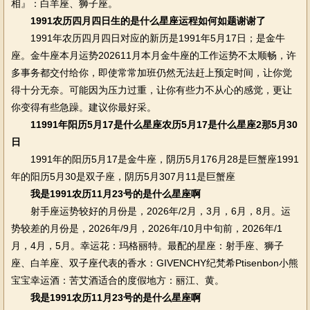
相』：白羊座、狮子座。
1991农历四月四日生的是什么星座运程如何如题谢谢了
1991年农历四月四日对应的新历是1991年5月17日；是金牛
座。金牛座本月运势202611月本月金牛座的工作运势不太顺畅，许
多事务都交付给你，即使常常加班仍然无法赶上预定时间，让你觉
得十分无奈。可能因为压力过重，让你有些力不从心的感觉，更让
你变得有些急躁。建议你最好采。
11991年阳历5月17是什么星座农历5月17是什么星座2那5月30
日
1991年的阳历5月17是金牛座，阴历5月176月28是巨蟹座1991
年的阳历5月30是双子座，阴历5月307月11是巨蟹座
我是1991农历11月23号的是什么星座啊
射手座运势较好的月份是，2026年/2月，3月，6月，8月。运
势较差的月份是，2026年/9月，2026年/10月中旬前，2026年/1
月，4月，5月。幸运花：玛格丽特。最配的星座：射手座、狮子
座、白羊座、双子座代表的香水：GIVENCHY纪梵希Ptisenbon小熊
宝宝幸运酒：苦艾酒适合的度假地方：丽江、黄。
我是1991农历11月23号的是什么星座啊