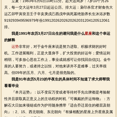
立夏：1983年5月6日10时11分。起大运周岁：7岁10个月26
天，每一交大运年3月27日起运公历。排大运：枭印杀官才财食伤大
运乙卯甲寅癸丑壬子辛亥庚戌己酉戊申病死墓绝胎养长生沐浴岁数
919293949596979年份19912026202620262031204120512061
排。
我是1991年农历3月27日出生的请问我是什么
星座
和这个幸运
的解释
运势
非常好，对于金牛座来说是努力进取、积极求财的好时
机。工作进展顺利，正是大显身手，扩大投资的好运年；爱情运则
稍弱，可多放心思在工作上，事业成就感可让你找回自信[1]。金牛
座的人要努力，或者持之以恒，对他来讲并不是难事，过关率很
高。但09年的五月、六月、七月是很危险的。
我是91年农历5月23的半夜生的具体时间不知道了求大师帮我
看看毕业
『本月运势』：以不变应万变或者等待对手先出牌都是考验耐
性并且获取真正意义上的主动权的时机『可佩戴的开运饰物』：方
解石大日如来项链或作为护符随身携带『适合乔迁居住的楼层及朝
向』：2、15、西北朝南、东北朝向『有缘相配的星座上升星座及属