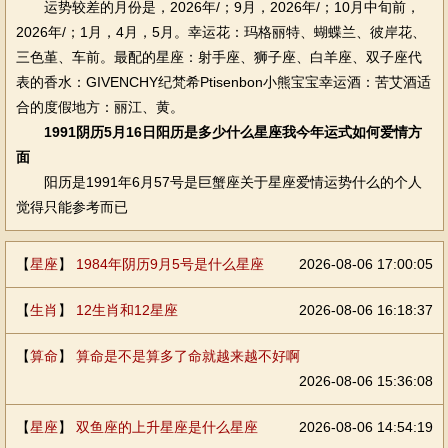
运势较差的月份是，2026年/；9月，2026年/；10月中旬前，
2026年/；1月，4月，5月。幸运花：玛格丽特、蝴蝶兰、彼岸花、
三色堇、车前。最配的星座：射手座、狮子座、白羊座、双子座代
表的香水：GIVENCHY纪梵希Ptisenbon小熊宝宝幸运酒：苦艾酒适
合的度假地方：丽江、黄。
1991阴历5月16日阳历是多少什么星座我今年运式如何爱情方
面
阳历是1991年6月57号是巨蟹座关于星座爱情运势什么的个人
觉得只能参考而已
【
星座
】
1984年阴历9月5号是什么星座
2026-08-06 17:00:05
【
生肖
】
12生肖和12星座
2026-08-06 16:18:37
【
算命
】
算命是不是算多了命就越来越不好啊
2026-08-06 15:36:08
【
星座
】
双鱼座的上升星座是什么星座
2026-08-06 14:54:19