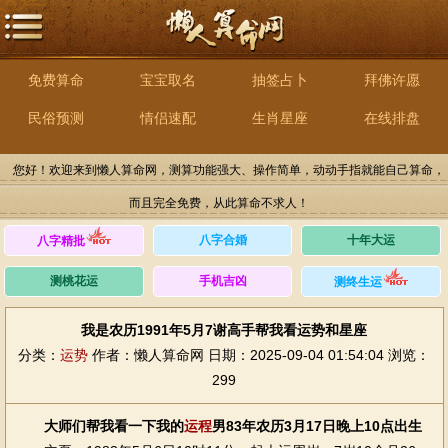
免费算命
宝宝取名
抽签占卜
拜佛许愿
民俗预测
情侣速配
生肖星座
在线排盘
您好！欢迎来到懒人算命网，测算功能强大、操作简单，动动手指就能自己算命，
而且完全免费，从此算命不求人！
八字合婚
十年大运
八字精批
测桃花运
手机吉凶
测终生运
我是农历1991年5月7谢高手帮我看运势和星座
分类：
运势
作者：懒人算命网
日期：2025-09-04 01:54:04
浏览：
299
大师们帮我看一下我的
运程
男83年农历3月17日晚上10点出生