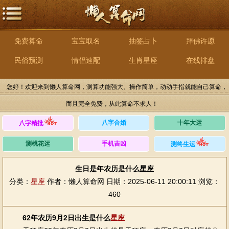
免费算命
宝宝取名
抽签占卜
拜佛许愿
民俗预测
情侣速配
生肖星座
在线排盘
您好！欢迎来到懒人算命网，测算功能强大、操作简单，动动手指就能自己算命，
而且完全免费，从此算命不求人！
八字合婚
十年大运
八字精批
测桃花运
手机吉凶
测终生运
生日是年农历是什么星座
分类：
星座
作者：懒人算命网
日期：2025-06-11 20:00:11
浏览：
460
62年农历9月2日出生是什么
星座