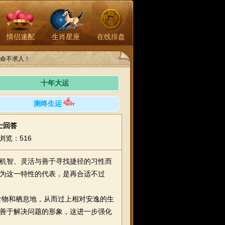
情侣速配
生肖星座
在线排盘
命不求人！
十年大运
测终生运
士回答
浏览：516
其机智、灵活与善于寻找捷径的习性而
作为这一特性的代表，是再合适不过
食物和栖息地，从而过上相对安逸的生
、善于解决问题的形象，这进一步强化