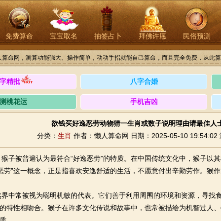
免费算命
宝宝取名
抽签占卜
拜佛许愿
民俗预测
人算命网，测算功能强大、操作简单，动动手指就能自己算命，而且完全免费，从此算
字精批
八字合婚
测桃花运
手机吉凶
欲钱买好逸恶劳动物猜一生肖或数子说明理由请最佳人
分类：
生肖
作者：懒人算命网
日期：2025-05-10 19:54:02
，猴子被普遍认为最符合“好逸恶劳”的特质。在中国传统文化中，猴子以
逸恶劳”这一概念，正是指喜欢安逸舒适的生活，不愿意付出辛勤劳作。猴
然界中常被视为聪明机敏的代表。它们善于利用周围的环境和资源，寻找
逸”的特性相吻合。猴子在许多文化传说和故事中，也常被描绘为机智过人
特质。