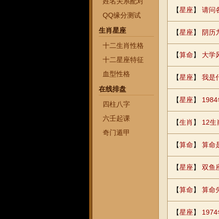
姓名关系配对
【
星座
】
请问
QQ缘分测试
生肖星座
【
星座
】
阴历
十二生肖性格
【
算命
】
大学
十二星座特征
血型性格
【
星座
】
我是
在线排盘
【
星座
】
19
四柱八字
六壬起课
【
生肖
】
12生
奇门遁甲
【
算命
】
算命
【
星座
】
双鱼
【
算命
】
算命
【
星座
】
19