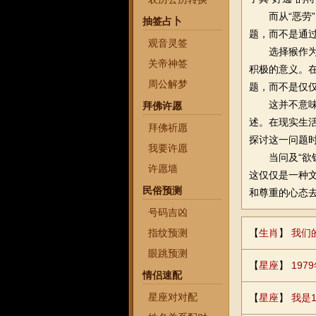
而从“恶
抽签占卜
题，而不是通过
观音灵签
选择猴作
关帝神签
积极的意义。
周公解梦
题，而不是仅
这并不意味
拜佛许愿
述。在现实生
拜佛祈愿
探讨这一问题
我要许愿
当问及“欲
许愿墙
这仅仅是一种
民俗预测
和尊重的心态
号码吉凶
指纹预测
【
生肖
】
我们
眼跳预测
【
星座
】
19
情侣速配
星座对对配
【
星座
】
我是