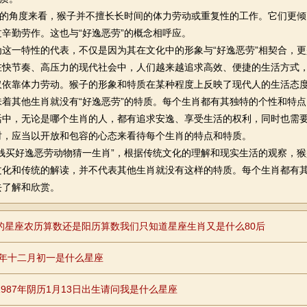
劳”的角度来看，猴子并不擅长长时间的体力劳动或重复性的工作。它们更
辛勤劳作。这也与“好逸恶劳”的概念相呼应。
为这一特性的代表，不仅是因为其在文化中的形象与“好逸恶劳”相契合，
在快节奏、高压力的现代社会中，人们越来越追求高效、便捷的生活方式
仅依靠体力劳动。猴子的形象和特质在某种程度上反映了现代人的生活态
着其他生肖就没有“好逸恶劳”的特质。每个生肖都有其独特的个性和特点
活中，无论是哪个生肖的人，都有追求安逸、享受生活的权利，同时也需
时，应当以开放和包容的心态来看待每个生肖的特点和特质。
钱买好逸恶劳动物猜一生肖”，根据传统文化的理解和现实生活的观察，猴
文化和传统的解读，并不代表其他生肖就没有这样的特质。每个生肖都有
去了解和欣赏。
的星座农历算数还是阳历算数我们只知道星座生肖又是什么80后
79年十二月初一是什么星座
1987年阴历1月13日出生请问我是什么星座