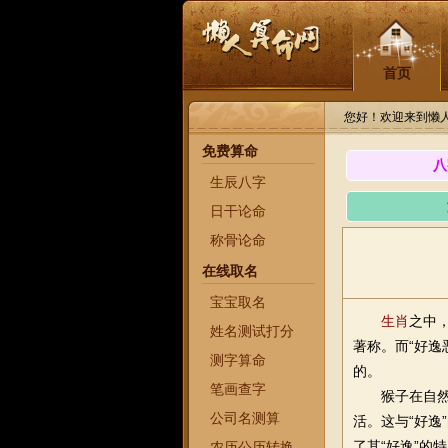
首页
您好！欢迎来到懒
免费算命
八
生辰八字
日干论命
称骨论命
在线取名
宝宝取名
生肖
之中
姓名测试打分
著称。而“好
测字算命
的。
笔画查字
猴子在自
公司名测算
活。这与“好
了其“好逸”的
农历公历转换