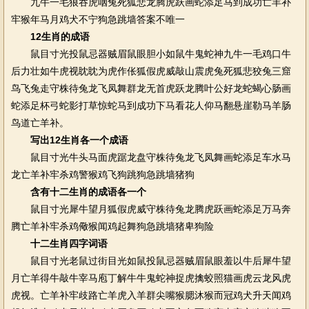
九牛一毛狼吞虎咽兔死狐悲龙腾虎跃画蛇添足马到成功亡羊补
牢猴年马月鸡犬不宁狗急跳墙答案不唯一
12生肖的成语
鼠目寸光投鼠忌器贼眉鼠眼胆小如鼠牛鬼蛇神九牛一毛鸡口牛
后力壮如牛虎视眈眈为虎作伥狐假虎威敲山震虎兔死狐悲狡兔三窟
鸟飞兔走守株待兔龙飞凤舞群龙无首虎跃龙腾叶公好龙蛇蝎心肠画
蛇添足杯弓蛇影打草惊蛇马到成功下马看花人仰马翻悬崖勒马羊肠
鸟道亡羊补。
写出12生肖各一个成语
鼠目寸光牛头马面虎踞龙盘守株待兔龙飞凤舞画蛇添足车水马
龙亡羊补牢杀鸡警猴鸡飞狗跳狗急跳墙猪狗
含有十二生肖的成语各一个
鼠目寸光犀牛望月狐假虎威守株待兔龙腾虎跃画蛇添足万马奔
腾亡羊补牢杀鸡儆猴闻鸡起舞狗急跳墙猪卑狗险
十二生肖四字词语
鼠目寸光老鼠过街目光如鼠投鼠忌器贼眉鼠眼羞以牛后犀牛望
月亡羊得牛敲牛宰马庖丁解牛牛鬼蛇神捉虎擒蛟照猫画虎云龙风虎
虎视。亡羊补牢歧路亡羊虎入羊群尖嘴猴腮沐猴而冠鸡犬升天闻鸡