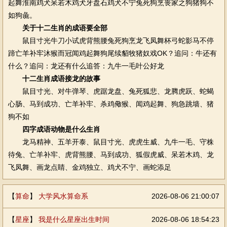
起舞淮南鸡犬呆若木鸡犬牙盘石鸡犬不宁兔死狗烹丧家之狗猪狗不
如狗彘。
关于十二生肖的成语要全部
鼠目寸光牛刀小试虎背熊腰兔死狗烹龙飞凤舞杯弓蛇影马不停
蹄亡羊补牢沐猴而冠闻鸡起舞狗尾续貂牧猪奴戏OK？追问：牛还有
什么？追问：龙还有什么追答：九牛一毛叶公好龙
十二生肖成语接龙的故事
鼠目寸光、对牛弹琴、虎踞龙盘、兔死狐悲、龙腾虎跃、蛇蝎
心肠、马到成功、亡羊补牢、杀鸡儆猴、闻鸡起舞、狗急跳墙、猪
狗不如
四字成语动物是什么生肖
龙马精神、五羊开泰、鼠目寸光、虎虎生威、九牛一毛、守株
待兔、亡羊补牢、虎背熊腰、马到成功、狐假虎威、呆若木鸡、龙
飞凤舞、画龙点睛、金鸡独立、鸡犬不宁、画蛇添足
【
算命
】
大学风水算命系
2026-08-06 21:00:07
【
星座
】
我是什么星座出生时间
2026-08-06 18:54:23