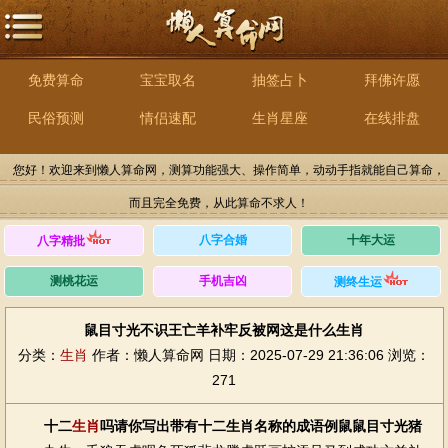
免费算命
宝宝取名
抽签占卜
拜佛许愿
民俗预测
情侣速配
生肖星座
在线排盘
您好！欢迎来到懒人算命网，测算功能强大、操作简单，动动手指就能自己算命，
而且完全免费，从此算命不求人！
八字合婚
十年大运
八字精批
测桃花运
手机吉凶
测终生运
鼠目寸光不识王亡羊补牢反被网这是什么生肖
分类：
生肖
作者：懒人算命网
日期：2025-07-29 21:36:06
浏览：
271
十二
生肖
吗请你写出带有十二生肖名称的成语例鼠鼠目寸光猪