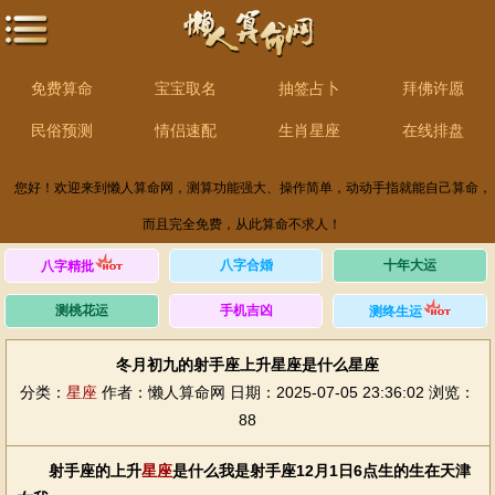
免费算命
宝宝取名
抽签占卜
拜佛许愿
民俗预测
情侣速配
生肖星座
在线排盘
您好！欢迎来到懒人算命网，测算功能强大、操作简单，动动手指就能自己算命，
而且完全免费，从此算命不求人！
八字合婚
十年大运
八字精批
测桃花运
手机吉凶
测终生运
冬月初九的射手座上升星座是什么星座
分类：
星座
作者：懒人算命网
日期：2025-07-05 23:36:02
浏览：
88
射手座的上升
星座
是什么我是射手座12月1日6点生的生在天津