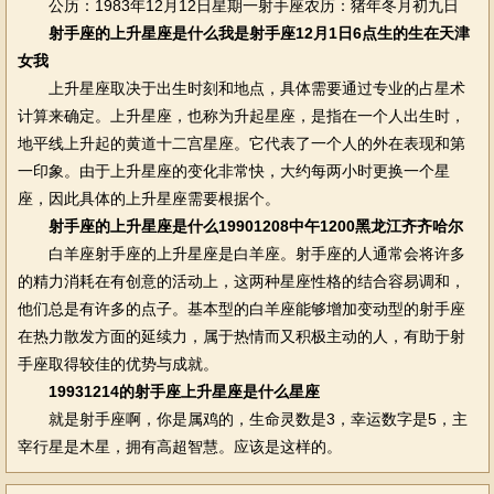
公历：1983年12月12日星期一射手座农历：猪年冬月初九日
射手座的上升星座是什么我是射手座12月1日6点生的生在天津
女我
上升星座取决于出生时刻和地点，具体需要通过专业的占星术
计算来确定。上升星座，也称为升起星座，是指在一个人出生时，
地平线上升起的黄道十二宫星座。它代表了一个人的外在表现和第
一印象。由于上升星座的变化非常快，大约每两小时更换一个星
座，因此具体的上升星座需要根据个。
射手座的上升星座是什么19901208中午1200黑龙江齐齐哈尔
白羊座射手座的上升星座是白羊座。射手座的人通常会将许多
的精力消耗在有创意的活动上，这两种星座性格的结合容易调和，
他们总是有许多的点子。基本型的白羊座能够增加变动型的射手座
在热力散发方面的延续力，属于热情而又积极主动的人，有助于射
手座取得较佳的优势与成就。
19931214的射手座上升星座是什么星座
就是射手座啊，你是属鸡的，生命灵数是3，幸运数字是5，主
宰行星是木星，拥有高超智慧。应该是这样的。