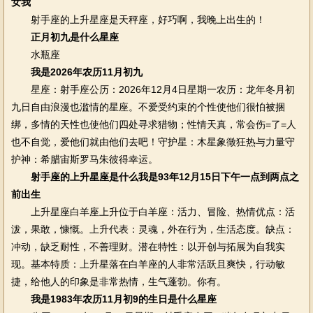
女我
射手座的上升星座是天秤座，好巧啊，我晚上出生的！
正月初九是什么星座
水瓶座
我是2026年农历11月初九
星座：射手座公历：2026年12月4日星期一农历：龙年冬月初
九日自由浪漫也滥情的星座。不爱受约束的个性使他们很怕被捆
绑，多情的天性也使他们四处寻求猎物；性情天真，常会伤=了=人
也不自觉，爱他们就由他们去吧！守护星：木星象徵狂热与力量守
护神：希腊宙斯罗马朱彼得幸运。
射手座的上升星座是什么我是93年12月15日下午一点到两点之
前出生
上升星座白羊座上升位于白羊座：活力、冒险、热情优点：活
泼，果敢，慷慨。上升代表：灵魂，外在行为，生活态度。缺点：
冲动，缺乏耐性，不善理财。潜在特性：以开创与拓展为自我实
现。基本特质：上升星落在白羊座的人非常活跃且爽快，行动敏
捷，给他人的印象是非常热情，生气蓬勃。你有。
我是1983年农历11月初9的生日是什么星座