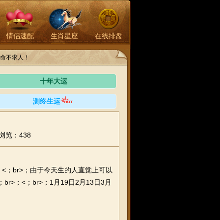
情侣速配
生肖星座
在线排盘
命不求人！
十年大运
测终生运
浏览：438
；<；br>；由于今天生的人直觉上可以
r>；<；br>；1月19日2月13日3月