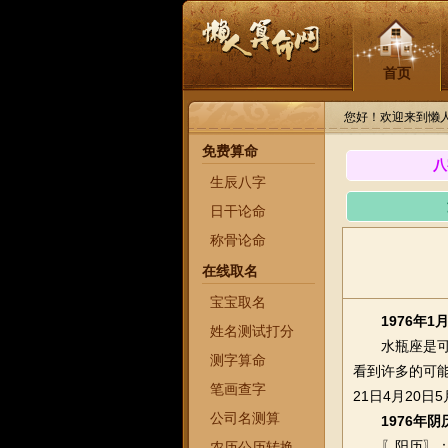
首页
您好！欢迎来到懒
免费算命
八
生辰八字
日干论命
称骨论命
在线取名
宝宝取名
1976年
姓名测试打分
水瓶座是可
测字算命
看到许多的可能性
笔画查字
21日4月20日5
公司名测算
1976年
〖阳历〗：公元
农历公历转换