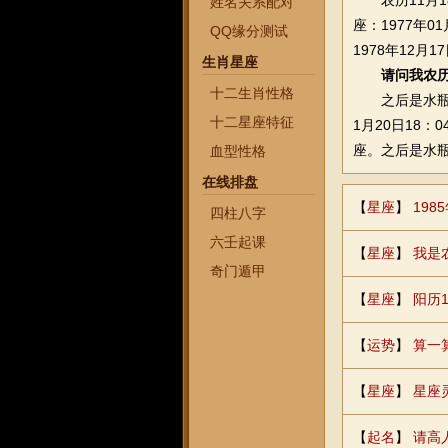
农历11月18日
姓名关系配对
座：1977年0
QQ缘分测试
1978年12月
生肖星座
请问我农历
十二生肖性格
之后是水瓶座1
十二星座特征
1月20日18：
座。之后是水瓶座
血型性格
在线排盘
【
星座
】
19
四柱八字
六壬起课
【
星座
】
我是
奇门遁甲
【
星座
】
阳历1
【
运势
】
算一
【
星座
】
星座
【
起名
】
请高