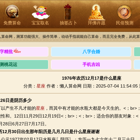
免费算命
宝宝取名
抽签占卜
拜佛许愿
民俗预测
人算命网，测算功能强大、操作简单，动动手指就能自己算命，而且完全免费，从此算
字精批
八字合婚
测桃花运
手机吉凶
1976年农历12月17是什么星座
分类：
星座
作者：懒人算命网
日期：2025-07-04 11:54:05
1月26日是阴历多少
以产生不凡才能的
星座
，而其中有才能的水瓶大都是今天生的。<；br>
和。12日11月29日12月19日<；br>；<；br>；适合你的朋友对象：<；b
月28日6月27日7月17日。
阴历12月30日出生那年阳历是几月几日是什么星座谢谢
1977年02月17日水瓶座〖阴历〗：农历一九七六年十二月三十日