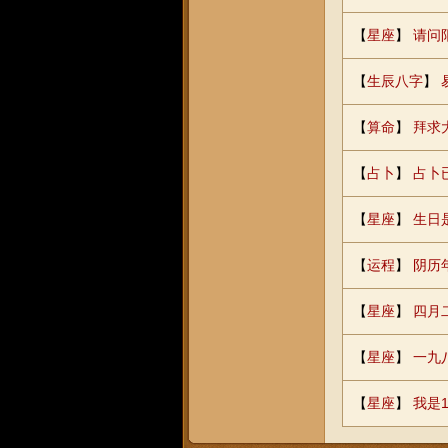
【
星座
】
请问
【
生辰八字
】
【
算命
】
拜求
【
占卜
】
占卜
【
星座
】
生日
【
运程
】
阴历
【
星座
】
四月
【
星座
】
一九
【
星座
】
我是