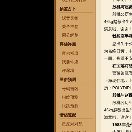
殷桃与赵
抽签占卜
殷桃公历生日：
观音灵签
46kg赵薇出
关帝神签
满意啦。谢谢
周公解梦
我想高手
您出生于公历1
拜佛许愿
为名终日劳，
拜佛祈愿
一面。焦躁不
我要许愿
在宝莲灯
许愿墙
曹骏饰沉香生
民俗预测
上海现住地：上
历：POLYDI
号码吉凶
殷桃与赵
指纹预测
殷桃公历生日：
眼跳预测
46kg赵薇出
情侣速配
满意啦。谢谢
星座对对配
1983年