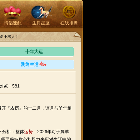
情侣速配
生肖星座
在线排盘
命不求人！
十年大运
测终生运
浏览：581
避开『农历』的十二月，该月与羊年相
下分析：整体
运势
：2026年对于属羊
，需要保持耐心和毅力来应对生活中的