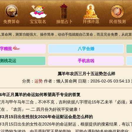
免费算命
宝宝取名
抽签占卜
拜佛许愿
民俗预测
人算命网，测算功能强大、操作简单，动动手指就能自己算命，而且完全免费，从此算
字精批
八字合婚
测桃花运
手机吉凶
属羊年农历三月十五运势怎么样
分类：
运势
作者：懒人算命网
日期：2026-02-05 03:54:13
26年正月属羊的命运如何希望高手专业的答复
与甲午马年三合，不冲不克，吉利依据八字理论15年乙未羊『必须』
在，『农历』一.二.四月份为好祝平安健康！
9年3月15日出生性别女2026年命运财运会是怎么样的
3月15日出生的女性在2026年的命运财运，根据提供的搜索结果，有以
体运势较为波动。由于受到冥王星的影响，可能会遇到较多的挑战和变化