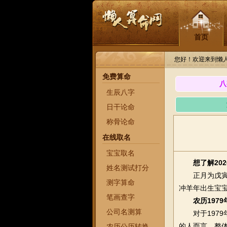
首页
您好！欢迎来到懒
免费算命
八
生辰八字
日干论命
称骨论命
在线取名
宝宝取名
想了解20
姓名测试打分
正月为戊寅月
测字算命
冲羊年出生宝宝
笔画查字
农历197
公司名测算
对于1979年
的人而言，整
农历公历转换