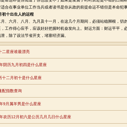
命运即使你知道了你也改变不了如果是凌晨子时时辰还是不错的日期稍
时适合在事业单位工作当兵或者读书是你从政的前提命运不错但是本命犯
三月初十出生人的运程
、六月、八月、九月及十一月，在这几个月期间，必须站稳脚根，切勿
旺，工作得心应手，应该好好把握时机奋发向上。财运方面：财运平平，
易泄，除了设法节省开支，堵塞经济漏。
十二星座谁最漂亮
98年阴历九月初四是什么星座
历十二月初十是什么星座
速配指数查询
79年9月属羊男是什么星座
81年农历12月初六是公历几月几日什么星座