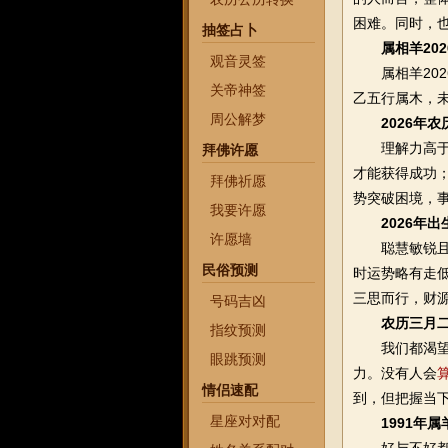
困难。同时，
抽签占卜
属相羊202
观音灵签
属相羊2026
关帝神签
乙五行属木，
周公解梦
2026年
理解力高于他
拜佛许愿
才能获得成功
拜佛祈愿
势突破困境，
我要许愿
2026年
许愿墙
聪慧敏锐且意
民俗预测
时运势略有走
三思而行，财
号码吉凶
农历三月
指纹预测
我们都渴望拥
眼跳预测
力。没有人会
情侣速配
到，但把握当
星座对对配
1991年