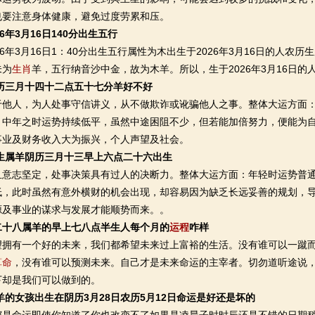
也要注意身体健康，避免过度劳累和压。
6年3月16日140分出生五行
年3月16日1：40分出生五行属性为木出生于2026年3月16日的人农
未为
生肖
羊，五行纳音沙中金，故为木羊。所以，生于2026年3月16日的
农历三月十四十二点五十七分羊好不好
人，为人处事守信讲义，从不做欺诈或讹骗他人之事。整体大运方面：
；中年之时运势持续低平，虽然中途困阻不少，但若能加倍努力，便能为
事业及财务收入大为振兴，个人声望及社会。
出生属羊阴历三月十三早上六点二十六出生
志坚定，处事决策具有过人的决断力。整体大运方面：年轻时运势普通
低，此时虽然有意外横财的机会出现，却容易因为缺乏长远妥善的规划，
源及事业的谋求与发展才能顺势而来。。
二十八属羊的早上七八点半生人每个月的
运程
咋样
有一个好的未来，我们都希望未来过上富裕的生活。没有谁可以一蹴而
算命
，没有谁可以预测未来。自己才是未来命运的主宰者。切勿道听途说
下却是我们可以做到的。
属羊的女孩出生在阴历3月28日农历5月12日命运是好还是坏的