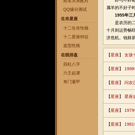
好与不好都是
姓名关系配对
属羊的不好子
QQ缘分测试
1955年
生肖星座
是农历的二月
十二生肖性格
十月则运势畅
十二星座特征
济危机。钱财
血型性格
在线排盘
【
星座
】
女孩
四柱八字
【
星座
】
19
六壬起课
奇门遁甲
【
星座
】
问农
【
星座
】
星座
【
星座
】
19
【
星座
】
19