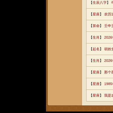
【
生辰八字
】
【
星座
】
农历
【
算命
】
壬申
【
生肖
】
20
【
起名
】
胡姓女
【
生肖
】
20
【
星座
】
那个
【
星座
】
19
【
星座
】
我是