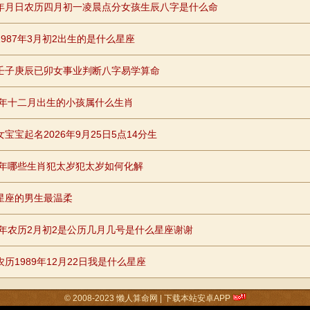
年月日农历四月初一凌晨点分女孩生辰八字是什么命
1987年3月初2出生的是什么星座
壬子庚辰已卯女事业判断八字易学算命
26年十二月出生的小孩属什么生肖
宝宝起名2026年9月25日5点14分生
26年哪些生肖犯太岁犯太岁如何化解
星座的男生最温柔
85年农历2月初2是公历几月几号是什么星座谢谢
农历1989年12月22日我是什么星座
© 2008-2023
懒人算命网
|
下载本站安卓APP