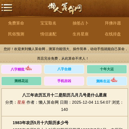
免费算命
宝宝取名
抽签占卜
拜佛许愿
民俗预测
情侣速配
生肖星座
在线排盘
您好！欢迎来到懒人算命网，测算功能强大、操作简单，动动手指就能自己算命，
而且完全免费，从此算命不求人！
八字合婚
十年大运
八字精批
测桃花运
手机吉凶
测终生运
八三年农历五月十二是阳历几月几号是什么星座
分类：
星座
作者：懒人算命网
日期：2025-12-04 11:54:07
浏览：
140
1983年农历5月十六阳历多少号