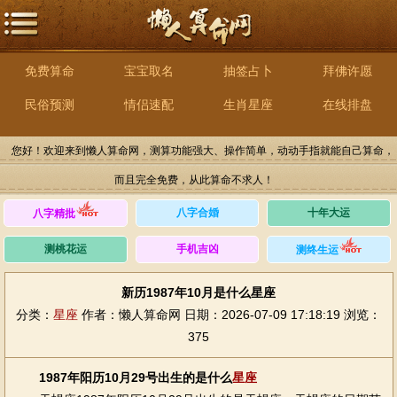
免费算命
宝宝取名
抽签占卜
拜佛许愿
民俗预测
情侣速配
生肖星座
在线排盘
您好！欢迎来到懒人算命网，测算功能强大、操作简单，动动手指就能自己算命，
而且完全免费，从此算命不求人！
八字合婚
十年大运
八字精批
测桃花运
手机吉凶
测终生运
新历1987年10月是什么星座
分类：
星座
作者：懒人算命网
日期：2026-07-09 17:18:19
浏览：
375
1987年阳历10月29号出生的是什么
星座