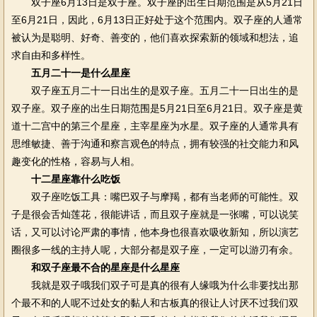
双子座6月13日是双子座。双子座的出生日期范围是从5月21日
至6月21日，因此，6月13日正好处于这个范围内。双子座的人通常
被认为是聪明、好奇、善变的，他们喜欢探索新的领域和想法，追
求自由和多样性。
五月二十一是什么星座
双子座五月二十一日出生的是双子座。五月二十一日出生的是
双子座。双子座的出生日期范围是5月21日至6月21日。双子座是黄
道十二宫中的第三个星座，主宰星座为水星。双子座的人通常具有
思维敏捷、善于沟通和察言观色的特点，拥有较强的社交能力和风
趣变化的性格，容易与人相。
十二星座靠什么吃饭
双子座吃饭工具：嘴巴双子与摩羯，都有当老师的可能性。双
子是很会舌灿莲花，很能讲话，而且双子座就是一张嘴，可以说笑
话，又可以讨论严肃的事情，他本身也很喜欢吸收新知，所以演艺
圈很多一线的主持人呢，大部分都是双子座，一定可以游刃有余。
和双子座最不合的星座是什么星座
我就是双子哦我们双子可是真的很有人缘哦为什么非要找出那
个最不和的人呢不过处女的黏人和古板真的很让人讨厌不过我们双