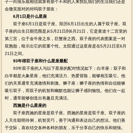
子一向很乐观相信就算有那个不和的人来扰乱我们的生活我们还是
会微笑面对的对吗双子朋友：
6月1日是什么星座
双子座6月1日是双子座。阳历6月1日出生的人属于双子座。双
子座的出生日期范围是从5月21日到6月21日，它是黄道十二宫里的
第三宫，位于金牛座之东，巨蟹座之西。双子座的代表图案是一对
双胞胎，暗示出它的双重个性。太阳通过这星座是在5月21日至6月
21日之间。
93年得双子座和什么星座最配
93年双子座的人与以下星座的配对情况如下：白羊座：双子和
白羊都是火象星座，他们充满活力、热爱冒险，能够相互吸引。他
们的关系通常充满激情和刺激。狮子座：狮子座的热情和自信能够
吸引双子，而双子的机智和幽默也能让狮子感到愉悦。他们在一起
时，通常能够创造出有趣且充满活。
西施是什么星座的
双子座西施的星座是双子座。西施的星座是双子座。双子座的
人天生聪明伶俐，机智灵巧，善于沟通和表达自己的想法。他们善
于交际，喜欢结交各种各样的朋友，乐于分享自己的快乐和烦恼。