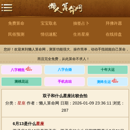
免费算命
宝宝取名
抽签占卜
拜佛许愿
民俗预测
情侣速配
生肖星座
在线排盘
您好！欢迎来到懒人算命网，测算功能强大、操作简单，动动手指就能自己算命，
而且完全免费，从此算命不求人！
八字合婚
十年大运
八字精批
测桃花运
手机吉凶
测终生运
双子和什么星座比较合拍
分类：
星座
作者：懒人算命网
日期：2026-01-09 23:36:11
浏览：
287
6月13是什么
星座