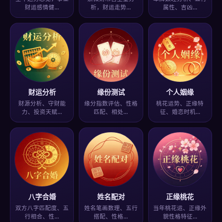
财运感情健…
析，财运走势…
属性、吉凶…
财运分析
缘份测试
个人姻缘
财源分析、守财能
缘分指数评估、性格
桃花运势、正缘特
力、投资天赋…
匹配、相处…
征、婚恋时机…
八字合婚
姓名配对
正缘桃花
双方八字匹配度、五
姓名笔画数理、五行
当年桃花运、正缘外
行相合、性…
搭配、性格…
貌性格特征…