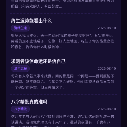
是真的像测量感情长度的尺子。身边总有朋友拿着星座配对表对
照自己和喜欢的人，看匹配度…
终生运势能看出什么
测终生运
2026-08-10
很多人找我排盘，头一句就问“我这辈子能发财吗”。其实终生运
势看的远不止钱袋子，它像一张人生地图，标注了你的能量高峰
和低谷，告诉你什么时候该冲…
求测者该信命运还是信自己
流年运程
2026-08-10
每次有人拿着八字来找我，问的都是同一个问题——我到底能不
能升职、能不能复合、今年会不会破财。他们希望从命盘里看到
一个确定的答案，但又害怕这个…
八字精批真的准吗
八字精批
2026-08-10
这几年老有人问我八字精批到底准不准，说实话这问题挺难一句
话讲清。我研究命理也有十来年了，批过的盘没有一千也有八