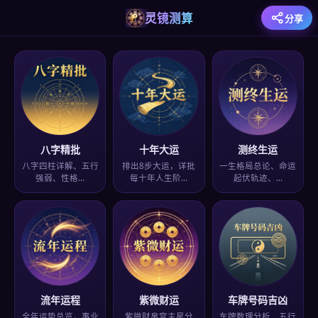
灵镜测算
分享
八字精批
十年大运
测终生运
八字四柱详解、五行
排出8步大运，详批
一生格局总论、命运
强弱、性格…
每十年人生阶…
起伏轨迹、…
流年运程
紫微财运
车牌号码吉凶
全年运势总览，事业
紫微财帛宫主星分
车牌数理分析、五行