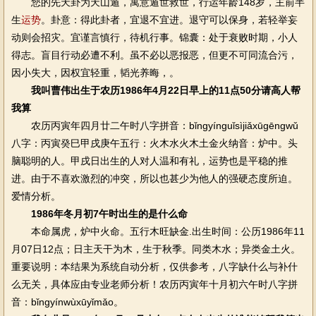
您的先天卦为天山遁，寓意遁世救世，行运年龄148岁，主前半
生
运势
。卦意：得此卦者，宜退不宜进。退守可以保身，若轻举妄
动则会招灾。宜谨言慎行，待机行事。锦囊：处于衰败时期，小人
得志。盲目行动必遭不利。虽不必以恶报恶，但更不可同流合污，
因小失大，因权宜轻重，韬光养晦，。
我叫曹伟出生于农历1986年4月22日早上的11点50分请高人帮
我算
农历丙寅年四月廿二午时八字拼音：bǐngyínguǐsìjiǎxūgēngwǔ
八字：丙寅癸巳甲戌庚午五行：火木水火木土金火纳音：炉中。头
脑聪明的人。甲戌日出生的人对人温和有礼，运势也是平稳的推
进。由于不喜欢激烈的冲突，所以也甚少为他人的强硬态度所迫。
爱情分析。
1986年冬月初7午时出生的是什么命
本命属虎，炉中火命。五行木旺缺金.出生时间：公历1986年11
月07日12点；日主天干为木，生于秋季。同类木水；异类金土火。
重要说明：本结果为系统自动分析，仅供参考，八字缺什么与补什
么无关，具体应由专业老师分析！农历丙寅年十月初六午时八字拼
音：bǐngyínwùxūyǐmǎo。