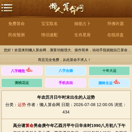
免费算命
宝宝取名
抽签占卜
拜佛许愿
民俗预测
情侣速配
生肖星座
在线排盘
您好！欢迎来到懒人算命网，测算功能强大、操作简单，动动手指就能自己算命，
而且完全免费，从此算命不求人！
八字合婚
十年大运
八字精批
测桃花运
手机吉凶
测终生运
年农历月日午时末出生的人运势
分类：
运势
作者：懒人算命网
日期：2026-07-08 12:00:05
浏览：
434
高分请
算命
男命庚午年乙酉月甲午日辛未时1990八月初八下午