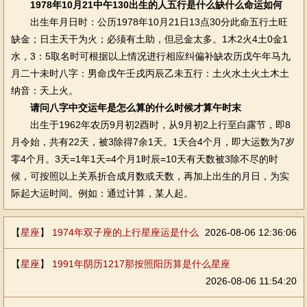
1978年10月21中午130出生的人五行是什么缺什么命运如何
出生年月日时：公历1978年10月21日13点30分此命五行土旺
缺金；日主天干为火；必须有土助，但忌金太多。1木2火4土0金1
水，3：5取名时可根据以上情况进行相应纠偏补缺农历戊午年马九
月二十未时八字：男命戊午壬戌丙辰乙未五行：土火水土火土木土
纳音：天上火。
请问八字中交运年是怎么算的什么时候才算午时末
出生于1962年农历9月初2酉时，从9月初2上行至白露节，即8
月令始，共有22天，被3除得7余1天。1天合4个月，即大运数为7岁
零4个月。3天=1年1天=4个月1时辰=10天有天数被3除不尽的时
候，可按照以上关系折合成月数或天数，再加上出生的月日，为实
际起大运时间。例如：通过计算，某人起。
【
星座
】
1974年双子座的上行星座运是什么
2026-08-06 12:36:06
【
星座
】
1991年阴历1217那按照阳历算是什么星座
2026-08-06 11:54:20