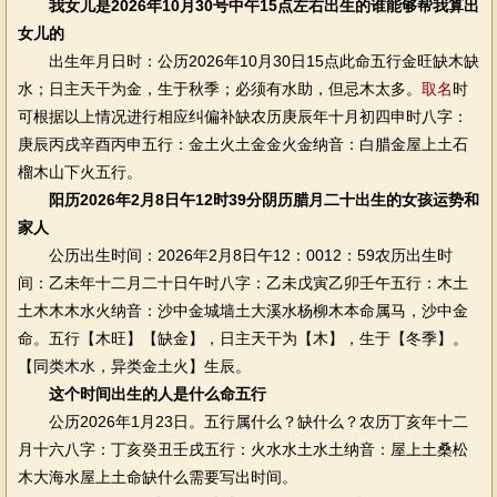
我女儿是2026年10月30号中午15点左右出生的谁能够帮我算出
女儿的
出生年月日时：公历2026年10月30日15点此命五行金旺缺木缺
水；日主天干为金，生于秋季；必须有水助，但忌木太多。
取名
时
可根据以上情况进行相应纠偏补缺农历庚辰年十月初四申时八字：
庚辰丙戌辛酉丙申五行：金土火土金金火金纳音：白腊金屋上土石
榴木山下火五行。
阳历2026年2月8日午12时39分阴历腊月二十出生的女孩运势和
家人
公历出生时间：2026年2月8日午12：0012：59农历出生时
间：乙未年十二月二十日午时八字：乙未戊寅乙卯壬午五行：木土
土木木木水火纳音：沙中金城墙土大溪水杨柳木本命属马，沙中金
命。五行【木旺】【缺金】，日主天干为【木】，生于【冬季】。
【同类木水，异类金土火】生辰。
这个时间出生的人是什么命五行
公历2026年1月23日。五行属什么？缺什么？农历丁亥年十二
月十六八字：丁亥癸丑壬戌五行：火水水土水土纳音：屋上土桑松
木大海水屋上土命缺什么需要写出时间。