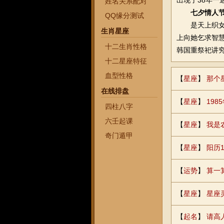
出现了38年一
姓名关系配对
七夕情人
QQ缘分测试
是天上织女与
生肖星座
上向她乞求智慧
十二生肖性格
韩国重祭祀讲
十二星座特征
血型性格
【
星座
】
那个
在线排盘
【
星座
】
19
四柱八字
六壬起课
【
星座
】
我是
奇门遁甲
【
星座
】
阳历1
【
运势
】
算一
【
星座
】
星座
【
起名
】
请高