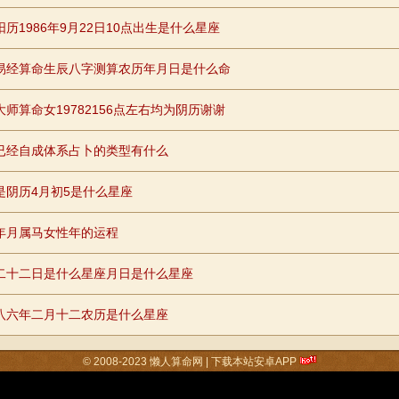
阳历1986年9月22日10点出生是什么星座
易经算命生辰八字测算农历年月日是什么命
大师算命女19782156点左右均为阴历谢谢
已经自成体系占卜的类型有什么
是阴历4月初5是什么星座
年月属马女性年的运程
二十二日是什么星座月日是什么星座
八六年二月十二农历是什么星座
© 2008-2023
懒人算命网
|
下载本站安卓APP