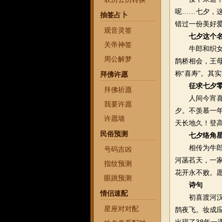
呢……七夕，
抽签占卜
错过一份美好
观音灵签
七夕这个
关帝神签
牛郎和织女被
周公解梦
鹊桥相会，王母
称“喜寿”。其
拜佛许愿
征求七夕
拜佛祈愿
人间今宵喜团
我要许愿
夕。不羡慕一
许愿墙
天长地久！登
民俗预测
七夕络角
相传为牛郎渡
号码吉凶
河菡萏天，一
指纹预测
花开永不败。
眼跳预测
诗句
情侣速配
初喜渡河汉，
星座对对配
鹊夜飞。妆成应