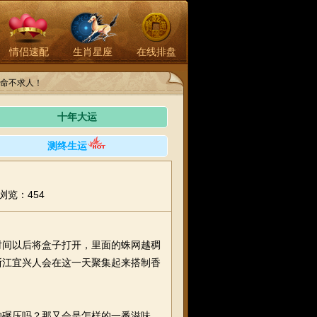
情侣速配
生肖星座
在线排盘
命不求人！
十年大运
测终生运
浏览：454
间以后将盒子打开，里面的蛛网越稠
浙江宜兴人会在这一天聚集起来搭制香
碾压吗？那又会是怎样的一番滋味