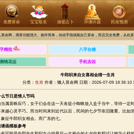
免费算命
宝宝取名
抽签占卜
拜佛许愿
民俗预测
人算命网，测算功能强大、操作简单，动动手指就能自己算命，而且完全免费，从此算
字精批
八字合婚
测桃花运
手机吉凶
牛郎织来自女喜相会猜一生肖
分类：
生肖
作者：懒人算命网
日期：2026-07-09 18:36:10
什么节日是情人节吗
属喜蛛应巧，女子们会在这一天各捉小蜘蛛放入盒子当中，等待一定时
将来越心灵手巧。而当时间来到近代以后，民间的七夕节依旧隆重。比如
，象征牛郎织女相会。而广东的七。
邀请函模板参考
可能是牛郎先生和织女小姐最后一次相会的七夕你有想过让她怎么样的