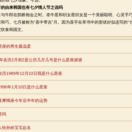
遇的双七夕现象。今选。
节的由来韩国也有七夕情人节之说吗
牛郎在鹊桥相会之时。牵牛星和织女星织女是一个美丽聪明、心灵手巧
和巧。七月被称为“喜中带吉”月。因为喜字在草书中的形状好似连写的“七
究饮食韩国文。
星座的男生最温柔
85年农历2月初2是公历几月几号是什么星座谢谢
农历1989年12月22日我是什么星座
990年1月10日是什么星座
算摩羯座今年后半年的运势
灵吗
人给孙姓宝宝起名