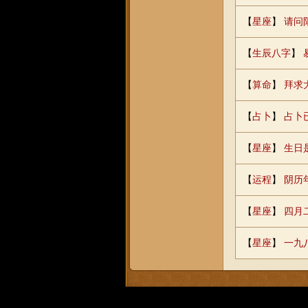
【
星座
】
请问
【
生辰八字
】
【
算命
】
拜求
【
占卜
】
占卜
【
星座
】
生日
【
运程
】
阴历
【
星座
】
四月
【
星座
】
一九