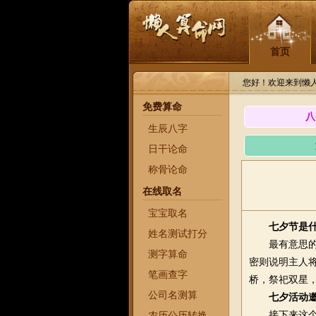
首页
您好！欢迎来到懒
免费算命
八
生辰八字
日干论命
称骨论命
在线取名
宝宝取名
七夕节是
姓名测试打分
最有意思的当
测字算命
密则说明主人
笔画查字
桥，祭祀双星
公司名测算
七夕活动
接下来这个有
农历公历转换