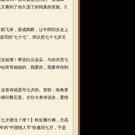
又看到了你久违了的纯真的笑脸。3.
鹊飞来，搭成鹊桥，让牛郎织女走上
连写的“七十七”，所以把七十七岁又
念如潮！寄语白云朵朵，与你共赏七
神仙哥哥姐姐的，我爱你，我要伴你到
这首诗就是写七夕的。首联：络角星
心相印磐石坚。古往今来传说在，爱情
七夕唐沈？缙？】秋近雁行稀，天高
年的“中国情人节”恰逢闰七月，于是