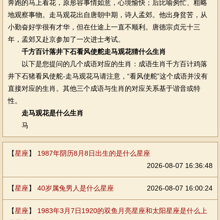
奔跑的马上看花，原形容事情如意，心境愉快；后比喻匆忙、粗略
地观察事物。走马观花出自唐朝中期，诗人孟郊。他出身贫苦，从
小勤奋好学很有才华，但在仕途上一直不顺利。唐德宗贞元十三
年，孟郊又赴京参加了一次进士考试。
千方百计落井下石看风使舵走马观花猜什么生肖
以下是您提问的几个成语对应的生肖：成语生肖千方百计鸡落
井下石猪看风使舵-走马观花马请注意，“看风使舵”这个成语并没有
直接对应的生肖。其他三个成语与生肖的对应关系基于谐音或特
性。
走马观花是什么生肖
马
【
星座
】
1987年阴历8月8日出生的是什么星座
2026-08-07 16:36:48
【
星座
】
40岁属兔男人是什么星座
2026-08-07 16:00:24
【
星座
】
1983年3月7日1920的双鱼月亮星座和太阳星座是什么上