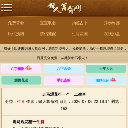
免费算命
宝宝取名
抽签占卜
拜佛许愿
民俗预测
情侣速配
生肖星座
在线排盘
您好！欢迎来到懒人算命网，测算功能强大、操作简单，动动手指就能自己算命，
而且完全免费，从此算命不求人！
八字合婚
十年大运
八字精批
测桃花运
手机吉凶
测终生运
走马观花打一个十二生肖
分类：
生肖
作者：懒人算命网
日期：2026-07-06 22:18:14
浏览：
153
走马观花猜一
生肖