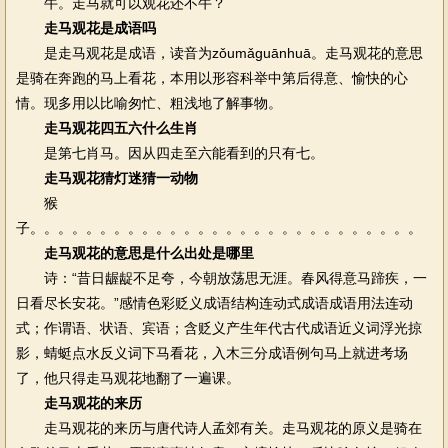
牛。走马就可以观花还不牛？
走马观花是成语吗
是走马观花是成语，读音为zǒumǎguānhuā。走马观花的意思
是骑在奔跑的马上看花，本用以形容科举中第后得意、愉快的心
情。现多用以比喻匆忙、粗浅地了解事物。
走马观花四五六什么生肖
是第七肖马。因从四走至六能看到的只有七。
走马观花猜灯迷猜一动物
猴
子。。。。。。。。。。。。。。。。。。。。。。。。。。。。
走马观花的意思是什么出处是哪里
诗：“昔日龌龊不足夸，今朝放荡思无涯。春风得意马蹄疾，一
日看尽长安花。”感情色彩贬义成语结构连动式成语成语用法连动
式；作谓语、状语、宾语；含贬义产生年代古代成语近义词浮光掠
影，蜻蜓点水反义词下马看花，入木三分成语例句马上就进考场
了，他只得走马观花地翻了一遍课。
走马观花的来历
走马观花的来历与唐代诗人孟郊有关。走马观花的原义是骑在