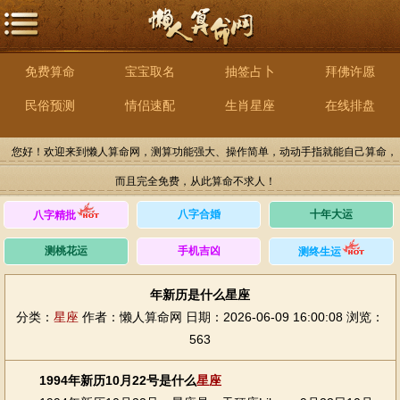
免费算命
宝宝取名
抽签占卜
拜佛许愿
民俗预测
情侣速配
生肖星座
在线排盘
您好！欢迎来到懒人算命网，测算功能强大、操作简单，动动手指就能自己算命，
而且完全免费，从此算命不求人！
八字合婚
十年大运
八字精批
测桃花运
手机吉凶
测终生运
年新历是什么星座
分类：
星座
作者：懒人算命网
日期：2026-06-09 16:00:08
浏览：
563
1994年新历10月22号是什么
星座