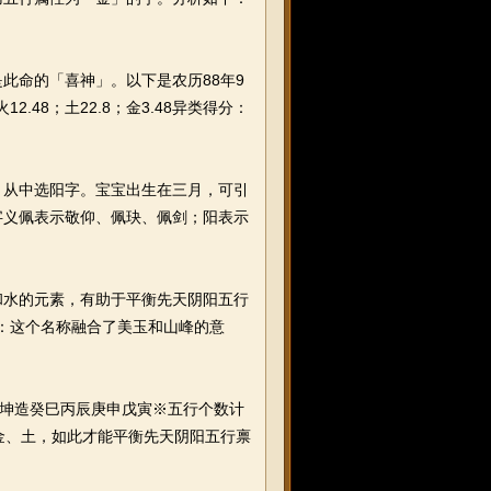
此命的「喜神」。以下是农历88年9
2.48；土22.8；金3.48异类得分：
从中选阳字。宝宝出生在三月，可引
字义佩表示敬仰、佩玦、佩剑；阳表示
水的元素，有助于平衡先天阴阳五行
岚：这个名称融合了美玉和山峰的意
。坤造癸巳丙辰庚申戊寅※五行个数计
金、土，如此才能平衡先天阴阳五行禀