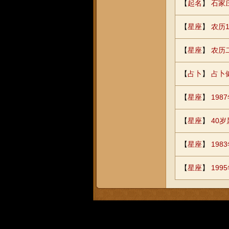
【
起名
】
石家
【
星座
】
农历1
【
星座
】
农历
【
占卜
】
占卜
【
星座
】
19
【
星座
】
40
【
星座
】
19
【
星座
】
19