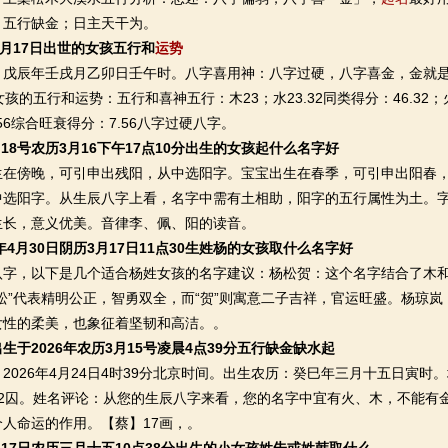
；五行缺金；日主天干为。
9月17日出世的女孩五行和
运势
：戊辰年壬戌月乙卯日壬午时。八字喜用神：八字过硬，八字喜金，金就是
孩的五行和运势：五行和喜神五行：木23；水23.32同类得分：46.32；火1
7.56综合旺衰得分：7.56八字过硬八字。
4月18号农历3月16下午17点10分出生的女孩起什么名字好
傍晚，可引申出残阳，从中选阳字。宝宝出生在春季，可引申出阳春，
中选阳字。从生辰八字上看，名字中需有土相助，阳字的五行属性为土。
生长，意义优美。音律李、佩、阳的读音。
6年4月30日阴历3月17日11点30生姓杨的女孩取什么名字好
，以下是几个适合杨姓女孩的名字建议：杨松贺：这个名字结合了木和
松”代表精明公正，智勇双全，而“贺”则寓意二子吉祥，官运旺盛。杨琼
女性的柔美，也象征着坚韧和高洁。。
生于2026年农历3月15号凌晨4点39分五行缺金缺水起
26年4月24日4时39分北京时间。出生农历：癸巳年三月十五日寅时
水2囚。姓名评论：从您的生辰八字来看，您的名字中宜有火、木，不能有
人命运的作用。【蔡】17画，。