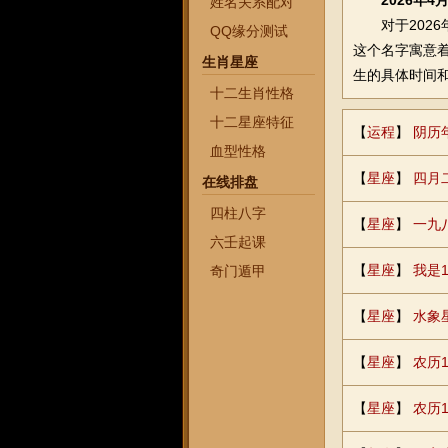
2026年
姓名关系配对
对于2026年
QQ缘分测试
这个名字寓意
生肖星座
生的具体时间
十二生肖性格
十二星座特征
【
运程
】
阴历
血型性格
【
星座
】
四月
在线排盘
四柱八字
【
星座
】
一九
六壬起课
【
星座
】
我是
奇门遁甲
【
星座
】
水象
【
星座
】
农历1
【
星座
】
农历