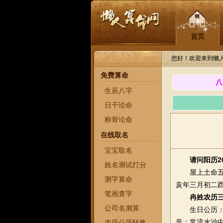
首页
您好！欢迎来到懒
免费算命
八
生辰八字
日干论命
称骨论命
在线取名
宝宝取名
请问阳历2
姓名测试打分
屋上土命五行八
测字算命
亥年三月初二酉
笔画查字
冉姓农历
公司名测算
生日公历：20
音：常流水沙
农历公历转换