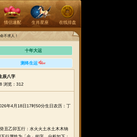
情侣速配
生肖星座
在线排盘
命不求人！
十年大运
测终生运
下生辰八字
8
浏览：312
年4月18日17时50分生日农历：丁
辰癸丑乙卯五行：水火火土水土木木纳
用五行属性为「金」的字。分析如下：