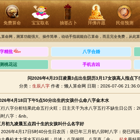
免费算命
宝宝取名
抽签占卜
拜佛许愿
民俗预测
人算命网，测算功能强大、操作简单，动动手指就能自己算命，而且完全免费，从此算
字精批
八字合婚
测桃花运
手机吉凶
问2026年4月23日凌晨3点出生阴历3月17女孩高人指点
分类：
生辰八字
作者：懒人算命网
日期：2026-07-06 21:36:0
026年4月18日下午5点50分出生的女孩什么命八字金木水
字分析结果此命五行火旺；日主天干为水八字五行不缺生日公历：2026
时八字：&nb。
三月初九凌晨五点四十生的女孩叫什么名字好
26年4月17日5时40分生日农历：癸巳年三月初八卯时八字：癸巳丙
中土桑松木大溪水五行分析：总述：八字偏弱，八字喜「金」，
起名
最好