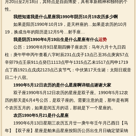
月20日至2月18日，其特点是自由博爱，具有革新精神和独特的个
性。
我想知道我是什么星座我1990年阴历10月19农历多少啊
如果是阳历1990年10月19，是天秤座的…如果是农历的10月
19，换成当年的阳历是12月5号…射手座…
我是阴历1990年6月19出生是什么星座有什么
运势
公历：1990年8月9日星期四狮子座农历：马年六月十九日四
柱：庚午甲申丙午查看八字时辰231点戊子13点己丑35点庚寅57点
辛卯79点壬辰911点癸巳1113点甲午1315点乙未1517点丙申1719
点丁酉1921点戊戌2123点己亥节气：中伏第17天生诞：太阳日观音
日二十八宿。
1990年5月12日农历的是什么星座啊详细点谢谢大家
双子座1990年5月12日农历的星座是双子座。1990年5月12农
历的那天是6月4号公历，是双子座的。需要注意的是，那年是有两
个农历五月的，如果是闰五月的话，那就是下一个星座的。
农历1990年5月21是什么星座
1990年6月13日星期三农历五月廿一庚午年壬午月己酉日【马
年】【双子座】星座是舶来品星座按阳历公历出生月日确定望采纳