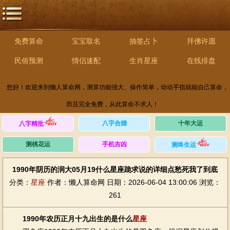
免费算命
宝宝取名
抽签占卜
拜佛许愿
民俗预测
情侣速配
生肖星座
在线排盘
您好！欢迎来到懒人算命网，测算功能强大、操作简单，动动手指就能自己算命，
而且完全免费，从此算命不求人！
八字合婚
十年大运
八字精批
测桃花运
手机吉凶
测终生运
1990年阴历的润大05月19什么星座跪求说的详细点愁死我了到底
分类：
星座
作者：懒人算命网
日期：2026-06-04 13:00:06
浏览：
261
1990年农历正月十九出生的是什么
星座