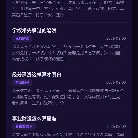
执照还没下来，名字先卡住了，这事儿我见太多了。跑去工商核
名，系统里一查，重名、近似、禁用字，三两下就被打回来。其
实起名这事，除了合规，还得…
学权术先躲过的陷阱
鬼谷解惑
2026-08-09
都说鬼谷子那套权术厉害，可很多人一头扎进去，没学到精髓，
反倒先踩了一堆坑。什么坑呢？无非是把自己学成了算计机器，
或者把权术当成了使坏的遮羞…
缘分深浅这样算才明白
姓名配对
2026-08-09
缘分这东西，看不见摸不着，可偏偏每个人都想知道自己跟某个
人到底有没有戏。姓名配对这门老手艺，从笔画数到五行生克，
看似简单，里头门道不少。今…
事业财运怎么算最准
看事业财运
2026-08-09
总有人问事业财运到底怎么算才准，是看八字还是看星座，是问