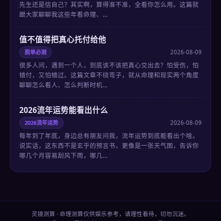
先生还是信自己？其实啊，算得准不准，全看你怎么用。这篇就
跟大家聊聊我这些年看命理、…
值不值得把真心托付给他
脱单必测
2026-08-09
很多人问，遇到一个人，到底该不该把真心交出去？怕受伤，怕
错付，又怕错过。这篇文章不绕弯子，就从命理和现实两个角度
聊聊怎么看人、怎么判断时机…
2026流年运势能看出什么
2026流年运势
2026-08-09
每年到了年底，身边总有朋友问我，流年运势到底能看出个啥。
说实话，这东西不是玄乎的预言书，更像是一张天气图，告诉你
哪几个月容易刮风下雨，哪几…
灵镜测算 · 命理测算仅供娱乐参考，请理性看待，切勿沉迷。