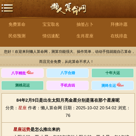
免费算命
宝宝取名
抽签占卜
拜佛许愿
民俗预测
情侣速配
生肖星座
在线排盘
您好！欢迎来到懒人算命网，测算功能强大、操作简单，动动手指就能自己算命，
而且完全免费，从此算命不求人！
八字合婚
十年大运
八字精批
测桃花运
手机吉凶
测终生运
84年2月9日是出生太阳月亮金星分别是落在那个星座呢
分类：
星座
作者：懒人算命网
日期：2025-10-02 20:54:02
浏览：
76
星座
运势
是怎么推出来的