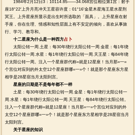
1984年2月12日3：10114.85——34.068宫位相位第1宫：射手
座18°22′上升月亮冲天王星容许度：01°16′金星木星海王星水星刑
冥王。上升星座所显示是出生时所选取的「面具」。上升星座在射
手座，你在生理、情感和知性层面上有不安定的倾向，喜欢从事旅
行、学习、教导和。
十二星座为什么是一种西方
占卜
太阳公转一周.土星：每30年绕行太阳公转一周.金星：每1年绕
行太阳公转一周.水星：每1年绕行太阳公转一周.天王星：每84年绕
行太阳公转一周。注入一个星座群代称=就是12星座！当月那=一=
个宫位对应到的外太空12个星座群哪=一=个！就是那个星座东方星
相学是28星宿当月太阳到宫。
星座的日期是不是每年都不一样
土星：每30年绕行太阳公转一周.金星：每1年绕行太阳公转一
周.水星：每1年绕行太阳公转一周.天王星：每84年绕行太阳公转。
注入一个星座群代称=就是12星座！当月那=一=个宫位对应到的外
太空12个星座群哪=一=个！就是那个星座东方星相学是28星宿当月
太阳到宫。
关于星座的知识